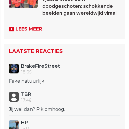
doodgeschoten: schokkende
beelden gaan wereldwijd viraal
LEES MEER
LAATSTE REACTIES
BrakeFireStreet
18:05
Fake natuurlijk
TBR
17:46
Jij wel dan? Pik omhoog.
HP
15:13