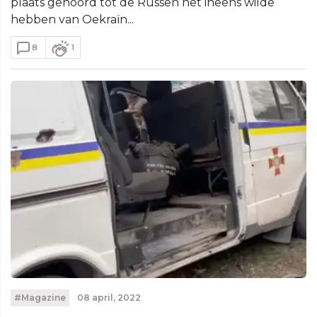
plaats gehoord tot de Russen het ineens wilde
hebben van Oekraïn...
8
1
#Magazine
08 april, 2022