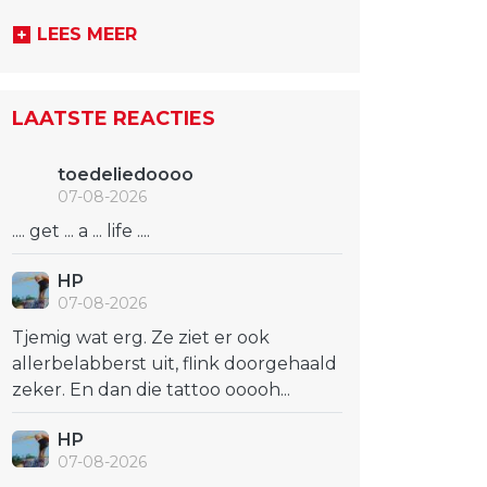
LEES MEER
LAATSTE REACTIES
toedeliedoooo
07-08-2026
.... get ... a ... life ....
HP
07-08-2026
Tjemig wat erg. Ze ziet er ook
allerbelabberst uit, flink doorgehaald
zeker. En dan die tattoo ooooh...
HP
07-08-2026