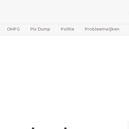
OMFG
Pix Dump
Politie
Probleemwijken
e