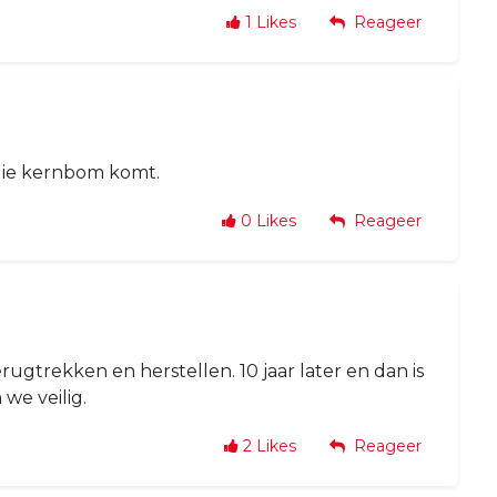
1
Likes
Reageer
j die kernbom komt.
0
Likes
Reageer
erugtrekken en herstellen. 10 jaar later en dan is
we veilig.
2
Likes
Reageer