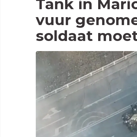
Tank in Mari
vuur genome
soldaat moet