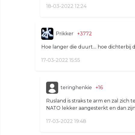
18-03-2022 12:24
Prikker
+3772
Hoe langer die duurt.... hoe dichterbi
17-03-2022 15:55
teringhenkie
+16
Rusland is straks te arm en zal zich t
NATO lekker aangesterkt en dan zijn 
17-03-2022 19:48