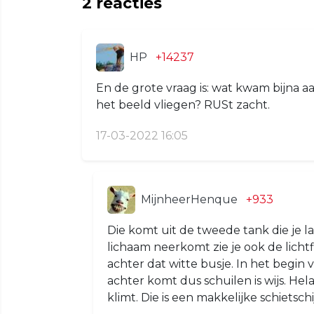
2
reacties
HP
+14237
En de grote vraag is: wat kwam bijna a
het beeld vliegen? RUSt zacht.
17-03-2022 16:05
MijnheerHenque
+933
Die komt uit de tweede tank die je lat
lichaam neerkomt zie je ook de lichtf
achter dat witte busje. In het begin v
achter komt dus schuilen is wijs. Hela
klimt. Die is een makkelijke schietsch