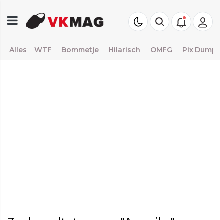
Alles
WTF
Bommetje
Hilarisch
OMFG
Pix Dump