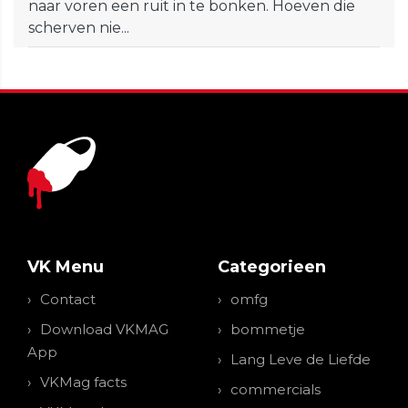
naar voren een ruit in te bonken. Hoeven die
scherven nie...
VK Menu
Categorieen
Contact
omfg
Download VKMAG
bommetje
App
Lang Leve de Liefde
VKMag facts
commercials