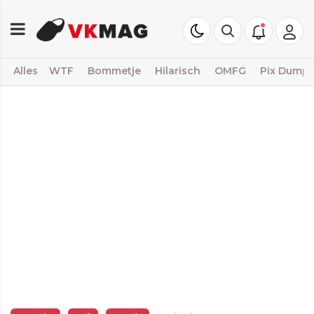
Alles
WTF
Bommetje
Hilarisch
OMFG
Pix Dump