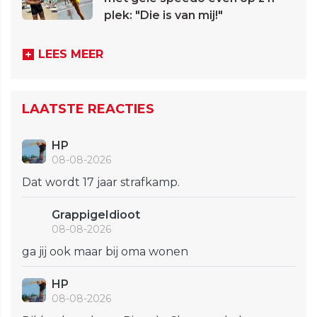
plek: "Die is van mij!"
LEES MEER
LAATSTE REACTIES
HP
08-08-2026
Dat wordt 17 jaar strafkamp.
GrappigeIdioot
08-08-2026
ga jij ook maar bij oma wonen
HP
08-08-2026