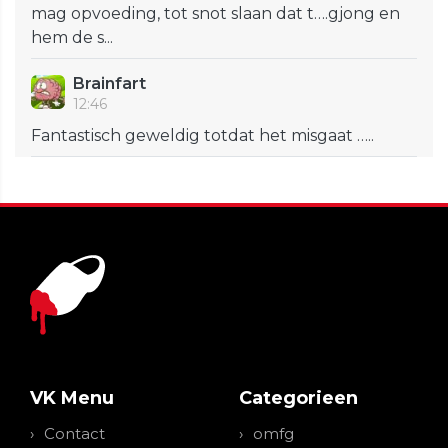
mag opvoeding, tot snot slaan dat t….gjong en
hem de s...
Brainfart
12:46
Fantastisch geweldig totdat het misgaat …..
VK Menu
Categorieen
Contact
omfg