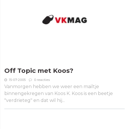
Off Topic met Koos?
15-07-2005
0 reacties
Vanmorgen hebben we weer een mailtje
binnengekregen van Koos K. Koos is een beetje
"verdrieteg" en dat wil hij...