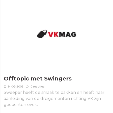
Offtopic met Swingers
14-02-2005
0 reacties
Sweeper heeft de smaak te pakken en heeft naar
aanleiding van de dreigementen richting VK zijn
gedachten over...