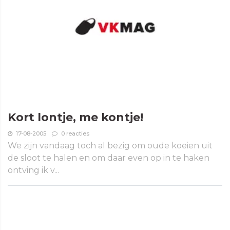
Kort lontje, me kontje!
17-08-2005
0 reacties
We zijn vandaag toch al bezig om oude koeien uit
de sloot te halen en om daar even op in te haken
ontving ik v...