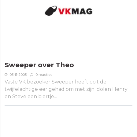
Sweeper over Theo
03-11-2005
0 reacties
Vaste VK bezoeker Sweeper heeft ooit de
twijfelachtige eer gehad om met zijn idolen Henry
en Steve een biertje...