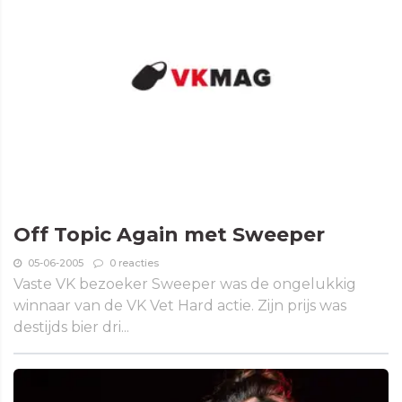
Off Topic Again met Sweeper
05-06-2005
0 reacties
Vaste VK bezoeker Sweeper was de ongelukkig
winnaar van de VK Vet Hard actie. Zijn prijs was
destijds bier dri...