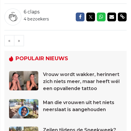
6
claps
Delen op Facebook
Delen op Twitte
Delen op W
Delen v
Del
4 bezoekers
«
»
POPULAIR NIEUWS
Vrouw wordt wakker, herinnert
zich niets meer, maar heeft wél
een opvallende tattoo
Man die vrouwen uit het niets
neerslaat is aangehouden
Zeilen tijdens de Sneekweek?