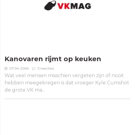
Kanovaren rijmt op keuken
07-04-2006
0 reacties
Wat veel mensen misschien vergeten zijn of nooit
hebben meegekregen is dat vroeger Kyle Cumshot
de grote VK ma...