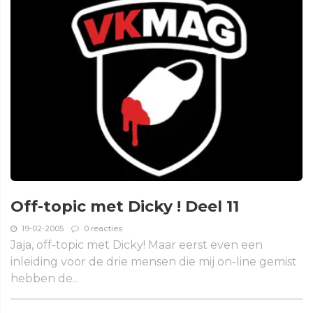
Off-topic met Dicky ! Deel 11
19-02-2005
0 reacties
Jaja, off-topic met Dicky! Maar eerst even een
inleiding voor de drie mensen die mij on-line gemist
hebben de...