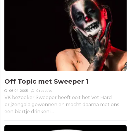
Off Topic met Sweeper 1
06-04-2005
0 reacties
VK bezoeker Sweeper heeft ooit het Vet Hard
prijzengala gewonnen en mocht daarna met ons
een biertje drinken i...