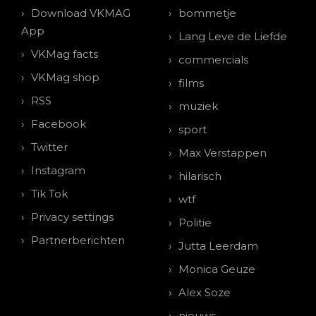
Download VKMAG
bommetje
App
Lang Leve de Liefde
VKMag facts
commercials
VKMag shop
films
RSS
muziek
Facebook
sport
Twitter
Max Verstappen
Instagram
hilarisch
Tik Tok
wtf
Privacy settings
Politie
Partnerberichten
Jutta Leerdam
Monica Geuze
Alex Soze
nieuws