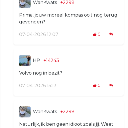
WanKwats
+2298
Prima, jouw moreel kompas ooit nog terug
gevonden?
07-04-2026 12:07
0
HP
+14243
Volvo nog in bezit?
07-04-2026 15:13
0
WanKwats
+2298
Naturlijk, ik ben geen idioot zoals jij. Weet