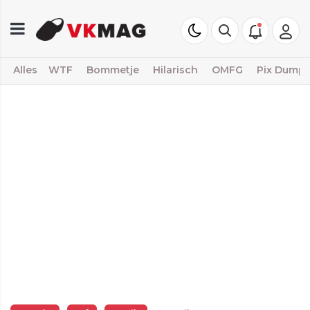
Alles
WTF
Bommetje
Hilarisch
OMFG
Pix Dump