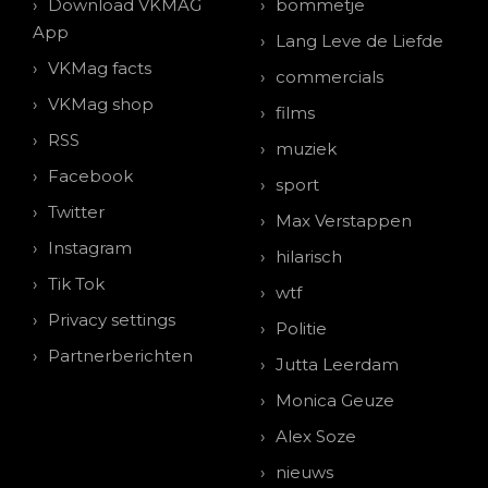
Download VKMAG
bommetje
App
Lang Leve de Liefde
VKMag facts
commercials
VKMag shop
films
RSS
muziek
Facebook
sport
Twitter
Max Verstappen
Instagram
hilarisch
Tik Tok
wtf
Privacy settings
Politie
Partnerberichten
Jutta Leerdam
Monica Geuze
Alex Soze
nieuws