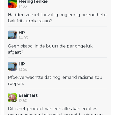
HeringTenkie
14:33
Hadden ze niet toevallig nog een gloeiend hete
bak frituurolie staan?
HP
14:05
Geen pistool in de buurt die per ongeluk
afgaat?
HP
13:58
Pfoe, verwachtte dat nog iemand racisme zou
roepen.
Brainfart
12:50
Dit is het product van een alles kan en alles
mag opvoeding, tot snot slaan dat t….gjong en