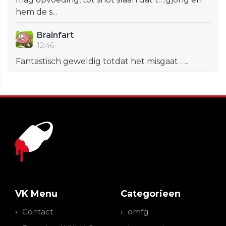
hem de s...
Brainfart
12:46
Fantastisch geweldig totdat het misgaat …..
VK Menu
Categorieen
Contact
omfg