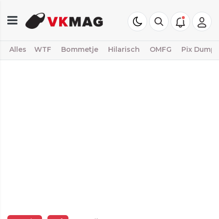
Alles
WTF
Bommetje
Hilarisch
OMFG
Pix Dump