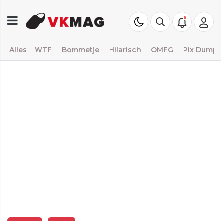
Alles
WTF
Bommetje
Hilarisch
OMFG
Pix Dump