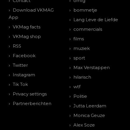
Contact
omfg
Download VKMAG
bommetje
App
Lang Leve de Liefde
VKMag facts
commercials
VKMag shop
films
RSS
muziek
Facebook
sport
Twitter
Max Verstappen
Instagram
hilarisch
Tik Tok
wtf
Privacy settings
Politie
Partnerberichten
Jutta Leerdam
Monica Geuze
Alex Soze