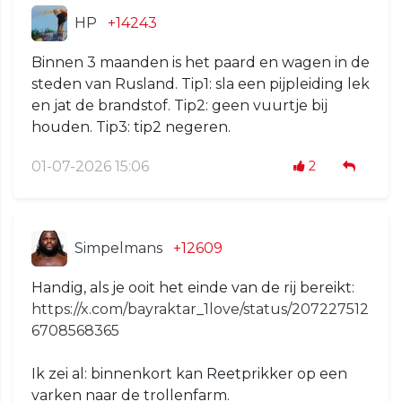
HP
+14243
Binnen 3 maanden is het paard en wagen in de
steden van Rusland. Tip1: sla een pijpleiding lek
en jat de brandstof. Tip2: geen vuurtje bij
houden. Tip3: tip2 negeren.
01-07-2026 15:06
2
Simpelmans
+12609
Handig, als je ooit het einde van de rij bereikt:
https://x.com/bayraktar_1love/status/207227512
6708568365
Ik zei al: binnenkort kan Reetprikker op een
varken naar de trollenfarm.