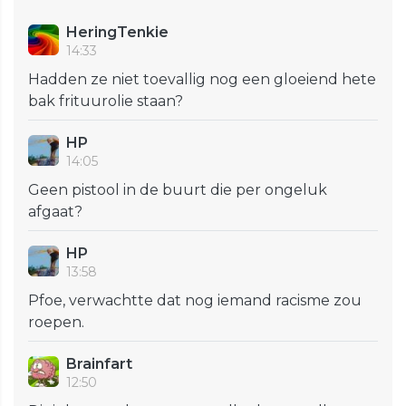
HeringTenkie
14:33
Hadden ze niet toevallig nog een gloeiend hete
bak frituurolie staan?
HP
14:05
Geen pistool in de buurt die per ongeluk
afgaat?
HP
13:58
Pfoe, verwachtte dat nog iemand racisme zou
roepen.
Brainfart
12:50