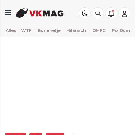
Alles
WTF
Bommetje
Hilarisch
OMFG
Pix Dump