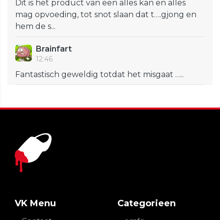
Dit is het product van een alles kan en alles
mag opvoeding, tot snot slaan dat t….gjong en
hem de s...
Brainfart
12:46
Fantastisch geweldig totdat het misgaat …..
VK Menu
Categorieen