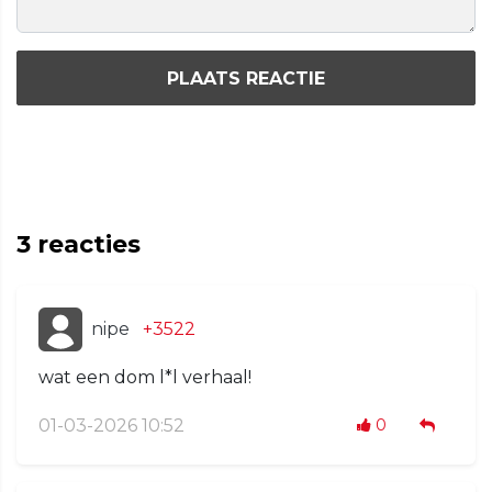
PLAATS REACTIE
3
reacties
nipe
+3522
wat een dom l*l verhaal!
01-03-2026 10:52
0