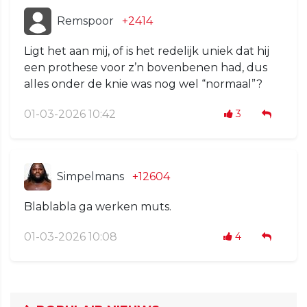
Remspoor
+2414
Ligt het aan mij, of is het redelijk uniek dat hij
een prothese voor z’n bovenbenen had, dus
alles onder de knie was nog wel “normaal”?
01-03-2026 10:42
3
Simpelmans
+12604
Blablabla ga werken muts.
01-03-2026 10:08
4