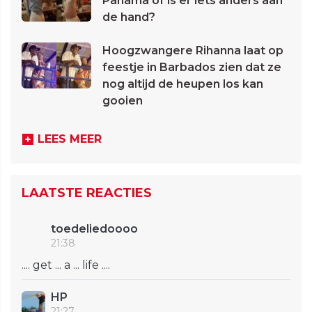
Panama of is er iets anders aan
de hand?
Hoogzwangere Rihanna laat op
feestje in Barbados zien dat ze
nog altijd de heupen los kan
gooien
LEES MEER
LAATSTE REACTIES
toedeliedoooo
21:38
.... get ... a ... life ....
HP
21:27