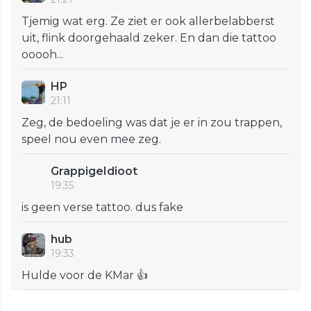
Tjemig wat erg. Ze ziet er ook allerbelabberst
uit, flink doorgehaald zeker. En dan die tattoo
ooooh...
HP
21:11
Zeg, de bedoeling was dat je er in zou trappen,
speel nou even mee zeg.
GrappigeIdioot
19:35
is geen verse tattoo. dus fake
hub
19:33
Hulde voor de KMar 👍