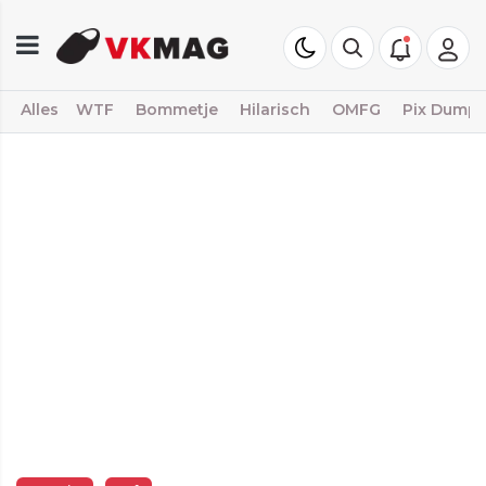
Alles
WTF
Bommetje
Hilarisch
OMFG
Pix Dump