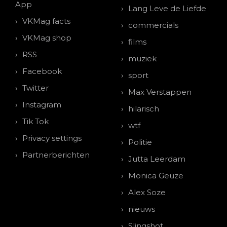
App
Lang Leve de Liefde
VKMag facts
commercials
VKMag shop
films
RSS
muziek
Facebook
sport
Twitter
Max Verstappen
Instagram
hilarisch
Tik Tok
wtf
Privacy settings
Politie
Partnerberichten
Jutta Leerdam
Monica Geuze
Alex Soze
nieuws
Slingshot