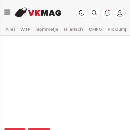
Alles
WTF
Bommetje
Hilarisch
OMFG
Pix Dump