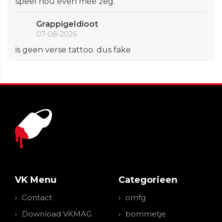
speel nou even mee zeg.
GrappigeIdioot
07-08-2026
is geen verse tattoo. dus fake
VK Menu
Categorieen
Contact
omfg
Download VKMAG
bommetje