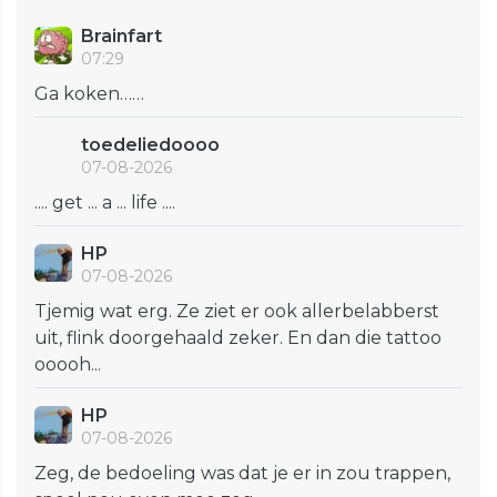
Brainfart
07:29
Ga koken……
toedeliedoooo
07-08-2026
.... get ... a ... life ....
HP
07-08-2026
Tjemig wat erg. Ze ziet er ook allerbelabberst
uit, flink doorgehaald zeker. En dan die tattoo
ooooh...
HP
07-08-2026
Zeg, de bedoeling was dat je er in zou trappen,