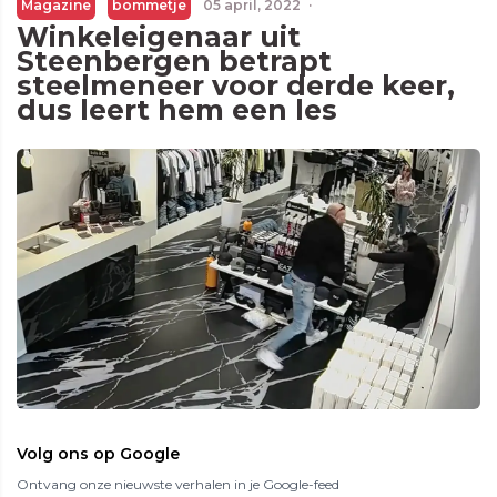
Magazine
bommetje
05 april, 2022
·
Winkeleigenaar uit
Steenbergen betrapt
steelmeneer voor derde keer,
dus leert hem een les
Volg ons op Google
Ontvang onze nieuwste verhalen in je Google-feed