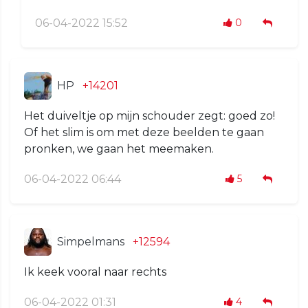
06-04-2022 15:52
0
HP
+14201
Het duiveltje op mijn schouder zegt: goed zo!
Of het slim is om met deze beelden te gaan
pronken, we gaan het meemaken.
06-04-2022 06:44
5
Simpelmans
+12594
Ik keek vooral naar rechts
06-04-2022 01:31
4