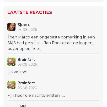
LAATSTE REACTIES
Sjoerd
05-08-2026
Toen Marco een ongepaste opmerking in een
SMS had gezet zat Jan Roos er als de kippen
bovenop en hee...
Brainfart
05-08-2026
Halve zool….
Brainfart
05-08-2026
Fijn hoor die nachtdiensten……
TBR