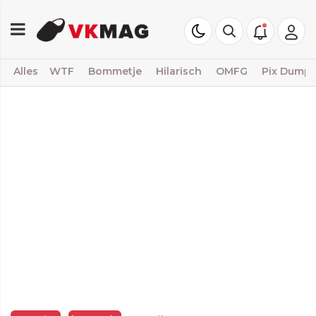
Alles
WTF
Bommetje
Hilarisch
OMFG
Pix Dump