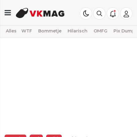
Alles
WTF
Bommetje
Hilarisch
OMFG
Pix Dump