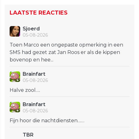
LAATSTE REACTIES
Sjoerd
05-08-2026
Toen Marco een ongepaste opmerking in een
SMS had gezet zat Jan Roos er als de kippen
bovenop en hee...
Brainfart
05-08-2026
Halve zool….
Brainfart
05-08-2026
Fijn hoor die nachtdiensten……
TBR