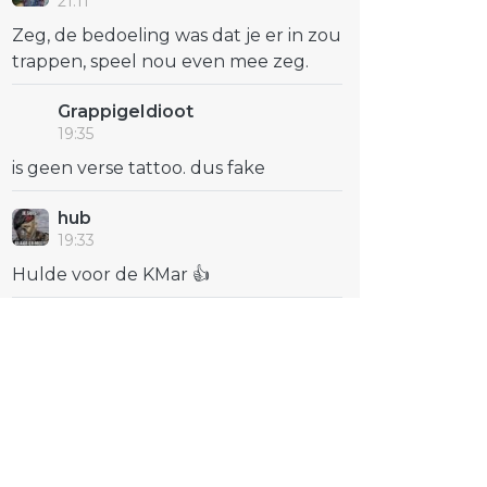
21:11
Zeg, de bedoeling was dat je er in zou
trappen, speel nou even mee zeg.
GrappigeIdioot
19:35
is geen verse tattoo. dus fake
hub
19:33
Hulde voor de KMar 👍