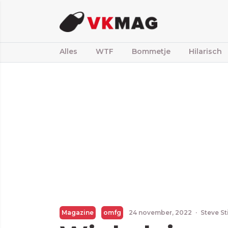
Alles
WTF
Bommetje
Hilarisch
Magazine
omfg
24 november, 2022
·
Steve St