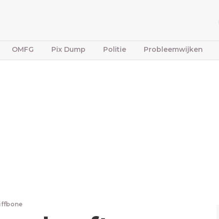
OMFG
Pix Dump
Politie
Probleemwijken
iffbone