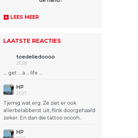
de hand?
LEES MEER
LAATSTE REACTIES
toedeliedoooo
21:38
.... get ... a ... life ....
HP
21:27
Tjemig wat erg. Ze ziet er ook
allerbelabberst uit, flink doorgehaald
zeker. En dan die tattoo ooooh...
HP