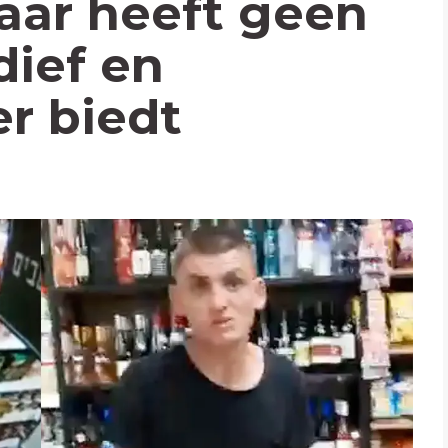
aar heeft geen
dief en
r biedt