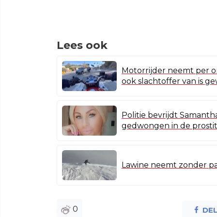
Lees ook
Motorrijder neemt per on
ook slachtoffer van is 
Politie bevrijdt Samantha
gedwongen in de prostit
Lawine neemt zonder par
0
DE