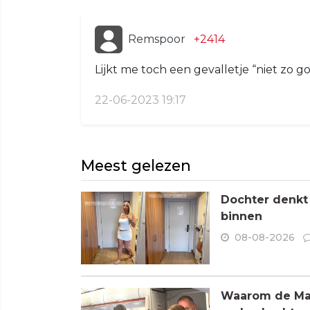
Remspoor
+2414
Lijkt me toch een gevalletje “niet zo g
22-06-2023 19:17
Meest gelezen
Dochter denkt
binnen
08-08-2026
Waarom de Mare