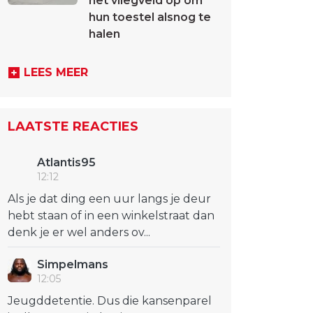
het vliegveld op om
hun toestel alsnog te
halen
LEES MEER
LAATSTE REACTIES
Atlantis95
12:12
Als je dat ding een uur langs je deur
hebt staan of in een winkelstraat dan
denk je er wel anders ov...
Simpelmans
12:05
Jeugddetentie. Dus die kansenparel