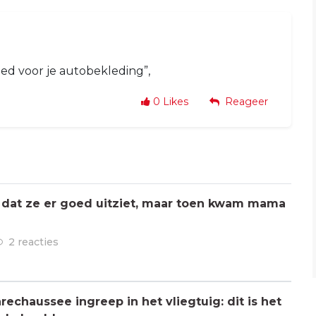
oed voor je autobekleding”,
0
Likes
Reageer
 dat ze er goed uitziet, maar toen kwam mama
2 reacties
chaussee ingreep in het vliegtuig: dit is het