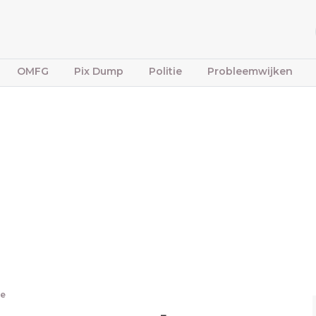
OMFG
Pix Dump
Politie
Probleemwijken
re