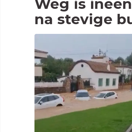
Weg is inee
na stevige b