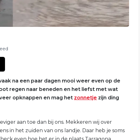
feed
ok vaak na een paar dagen mooi weer even op de
oot regen naar beneden en het liefst met wat
a weer opknappen en mag het
zonnetje
zijn ding
steviger aan toe dan bij ons. Mekkeren wij over
ns in het zuiden van ons landje. Daar heb je soms
heck even hoe het er in de plaats Tarragona