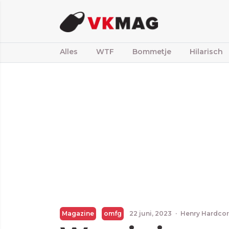
Alles
WTF
Bommetje
Hilarisch
Magazine
omfg
22 juni, 2023
·
Henry Hardco