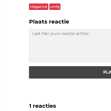
Magazine
omfg
Plaats reactie
PLA
1
reacties