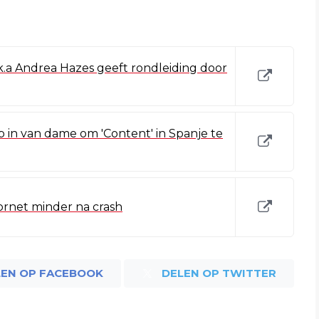
k.a Andrea Hazes geeft rondleiding door
p in van dame om 'Content' in Spanje te
ornet minder na crash
LEN OP FACEBOOK
DELEN OP TWITTER