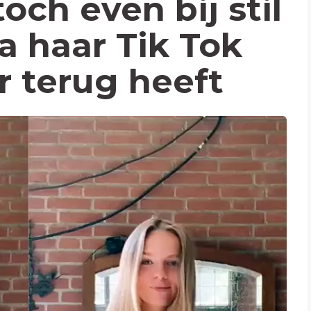
och even bij stil
a haar Tik Tok
 terug heeft