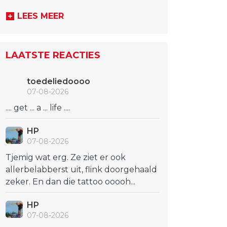
LEES MEER
LAATSTE REACTIES
toedeliedoooo
07-08-2026
.... get ... a ... life ....
HP
07-08-2026
Tjemig wat erg. Ze ziet er ook
allerbelabberst uit, flink doorgehaald
zeker. En dan die tattoo ooooh...
HP
07-08-2026