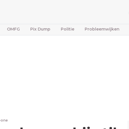
OMFG
Pix Dump
Politie
Probleemwijken
fbone