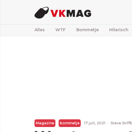
Alles
WTF
Bommetje
Hilarisch
Magazine
bommetje
17 juli, 2021
·
Steve Stif