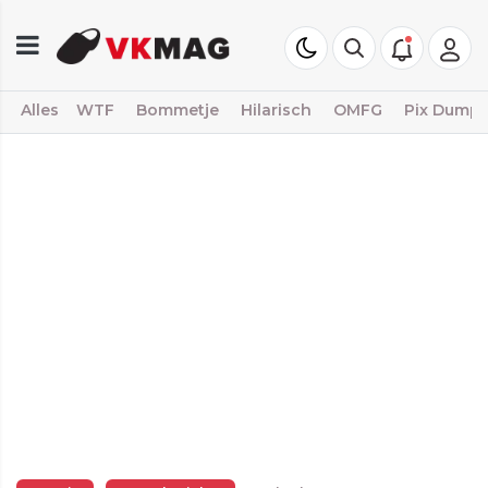
Alles
WTF
Bommetje
Hilarisch
OMFG
Pix Dump