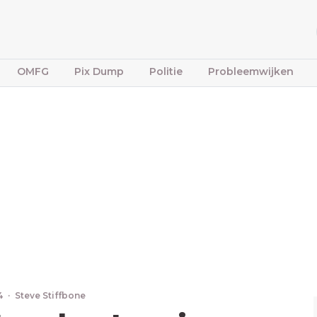
OMFG
Pix Dump
Politie
Probleemwijken
24
·
Steve Stiffbone