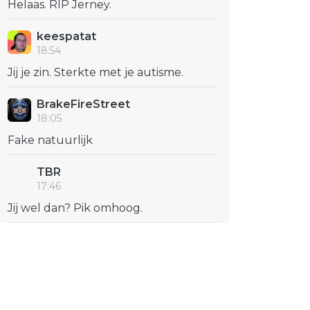
Helaas. RIP Jerney.
keespatat
18:54
Jij je zin. Sterkte met je autisme.
BrakeFireStreet
18:05
Fake natuurlijk
TBR
17:46
Jij wel dan? Pik omhoog.