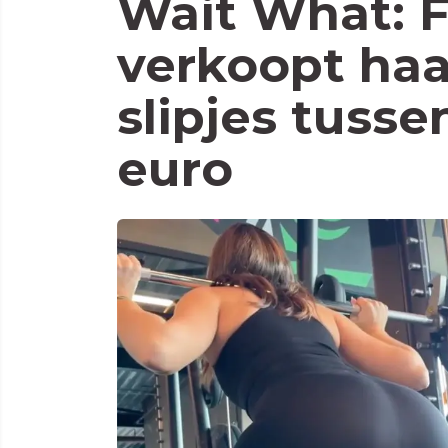
Wait What: 
verkoopt ha
slipjes tuss
euro