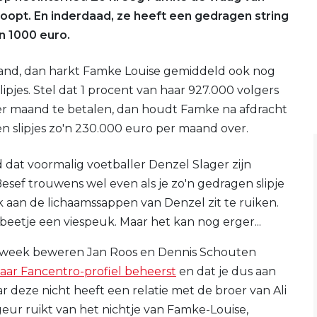
koopt. En inderdaad, ze heeft een gedragen string
n 1000 euro.
nd, dan harkt Famke Louise gemiddeld ook nog
pjes. Stel dat 1 procent van haar 927.000 volgers
per maand te betalen, dan houdt Famke na afdracht
n slipjes zo'n 230.000 euro per maand over.
 dat voormalig voetballer Denzel Slager zijn
Besef trouwens wel even als je zo'n gedragen slipje
k aan de lichaamssappen van Denzel zit te ruiken.
beetje een viespeuk. Maar het kan nog erger...
e week beweren Jan Roos en Dennis Schouten
aar Fancentro-profiel beheerst
en dat je dus aan
 deze nicht heeft een relatie met de broer van Ali
geur ruikt van het nichtje van Famke-Louise,