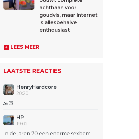
bouwt complete
achtbaan voor
goudvis, maar internet
is allesbehalve
enthousiast
LEES MEER
LAATSTE REACTIES
HenryHardcore
20:20
🙏🏻
HP
19:02
In de jaren 70 een enorme sexbom.