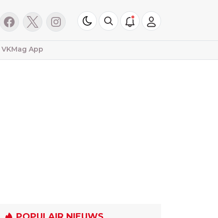
VKMag App
POPULAIR NIEUWS