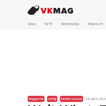
Alles
WTF
Bommetje
Hilarisch
Magazine
omfg
Famke Louise
08 april, 20