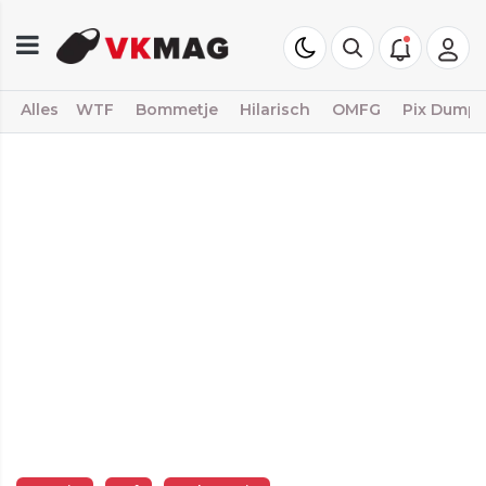
Alles
WTF
Bommetje
Hilarisch
OMFG
Pix Dump