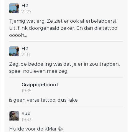
HP
21:27
Tjemig wat erg. Ze ziet er ook allerbelabberst
uit, flink doorgehaald zeker. En dan die tattoo
ooooh...
HP
21:11
Zeg, de bedoeling was dat je er in zou trappen,
speel nou even mee zeg.
GrappigeIdioot
19:35
is geen verse tattoo. dus fake
hub
19:33
Hulde voor de KMar 👍