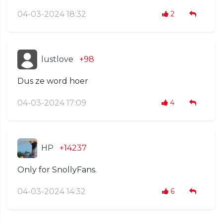
04-03-2024 18:32
2
lustlove
+98
Dus ze word hoer
04-03-2024 17:09
4
HP
+14237
Only for SnollyFans.
04-03-2024 14:32
6