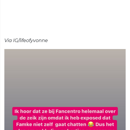
Via IG/lifeofyvonne