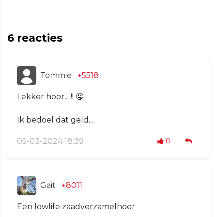
6
reacties
Tommie
+5518
Lekker hoor... !! 🤤
Ik bedoel dat geld...
05-03-2024 18:39
0
Gait
+8011
Een lowlife zaadverzamelhoer