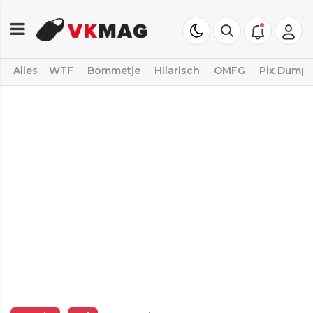
Alles
WTF
Bommetje
Hilarisch
OMFG
Pix Dump