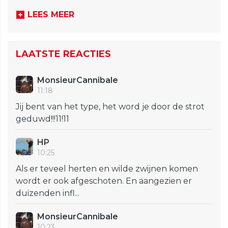
LEES MEER
LAATSTE REACTIES
MonsieurCannibale
11:18
Jij bent van het type, het word je door de strot
geduwd!!!11!11
HP
10:25
Als er teveel herten en wilde zwijnen komen
wordt er ook afgeschoten. En aangezien er
duizenden infl...
MonsieurCannibale
10:23