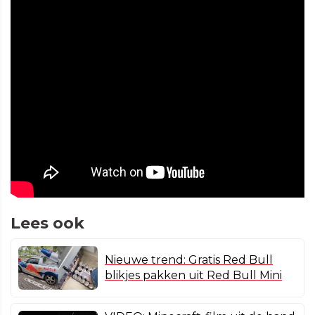
Lees ook
Nieuwe trend: Gratis Red Bull
blikjes pakken uit Red Bull Mini