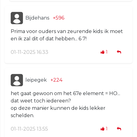
Bijdehans
+596
Prima voor ouders van zeurende kids: ik moet
en ik zal dit of dat hebben... 6 7!
01-11-2025 16:33
1
leipegek
+224
het gaat gewoon om het 67e element = HO...
dat weet toch iedereen?
op deze manier kunnen de kids lekker
schelden.
01-11-2025 13:55
1