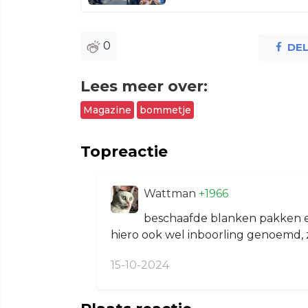
0
DE
Lees meer over:
Magazine
bommetje
Topreactie
Wattman
+1966
beschaafde blanken pakken e
hiero ook wel inboorling genoemd,
15-10-2024