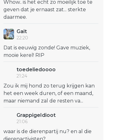
Whow.. is het echt zo moeilijk toe te
geven dat je ernaast zat... sterkte
daarmee.
Gait
22:20
Dat is eeuwig zonde! Gave muziek,
mooie kerel! RIP
toedeliedoooo
21:24
Zou ik mij hond zo terug krijgen kan
het een week duren, of een maand,
maar niemand zal de resten va...
GrappigeIdioot
21:06
waar is de dierenpartij nu? en al die
dierenactivisten?