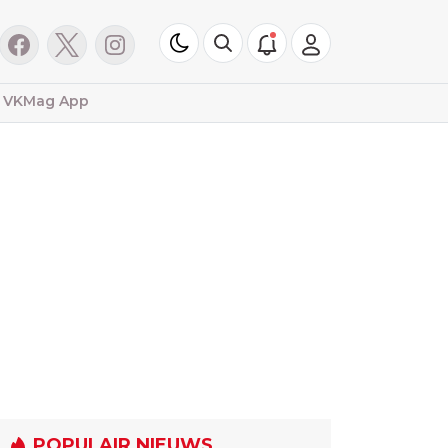
VKMag App
POPULAIR NIEUWS