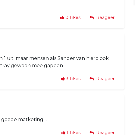
0
Likes
Reageer
1 uit. maar mensen als Sander van hiero ook
e tray gewoon mee gappen
3
Likes
Reageer
og goede matketing…
1
Likes
Reageer