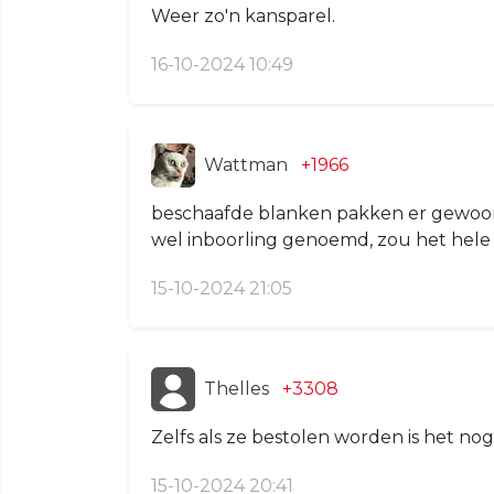
Weer zo'n kansparel.
16-10-2024 10:49
Wattman
+1966
beschaafde blanken pakken er gewoon 
wel inboorling genoemd, zou het hel
15-10-2024 21:05
Thelles
+3308
Zelfs als ze bestolen worden is het n
15-10-2024 20:41