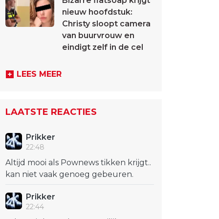
Bizarre flatsoap krijgt
nieuw hoofdstuk:
Christy sloopt camera
van buurvrouw en
eindigt zelf in de cel
LEES MEER
LAATSTE REACTIES
Prikker
22:48
Altijd mooi als Pownews tikken krijgt..
kan niet vaak genoeg gebeuren.
Prikker
22:44