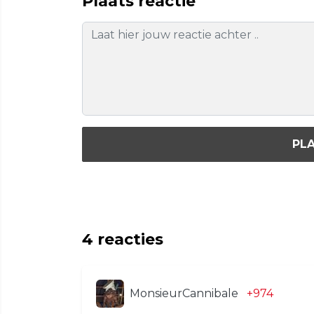
Plaats reactie
PLA
4
reacties
MonsieurCannibale
+974