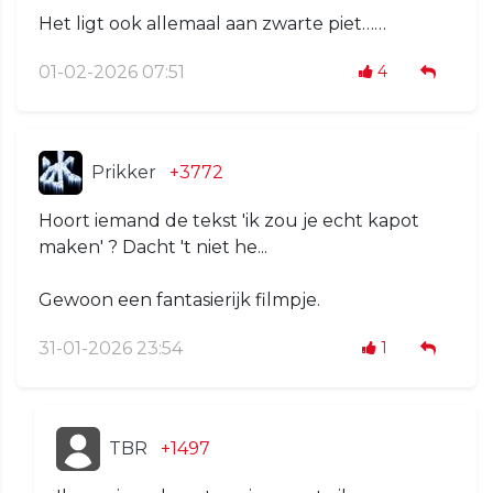
Het ligt ook allemaal aan zwarte piet……
01-02-2026 07:51
4
Prikker
+3772
Hoort iemand de tekst 'ik zou je echt kapot
maken' ? Dacht 't niet he...
Gewoon een fantasierijk filmpje.
31-01-2026 23:54
1
TBR
+1497