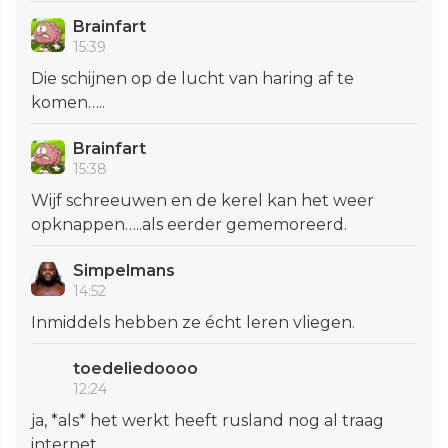
Brainfart
15:39
Die schijnen op de lucht van haring af te
komen…..
Brainfart
15:38
Wijf schreeuwen en de kerel kan het weer
opknappen…..als eerder gememoreerd.
Simpelmans
14:52
Inmiddels hebben ze écht leren vliegen.
toedeliedoooo
12:24
ja, *als* het werkt heeft rusland nog al traag
internet