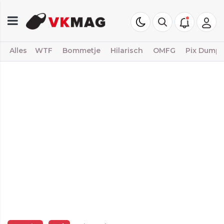
Alles
WTF
Bommetje
Hilarisch
OMFG
Pix Dump