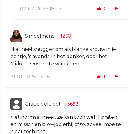
02-02-2026 18:07
0
Simpelmans
+12601
Niet heel snugger om als blanke vrouw in je
eentje, 's avonds, in het donker, door het
Midden Oosten te wandelen.
31-01-2026 23:26
11
GrappigeIdioot
+3692
niet normaal meer. ze kan toch wel ff praten
en misschien blowjob erbij ofzo. zoveel moeite
is dat toch niet