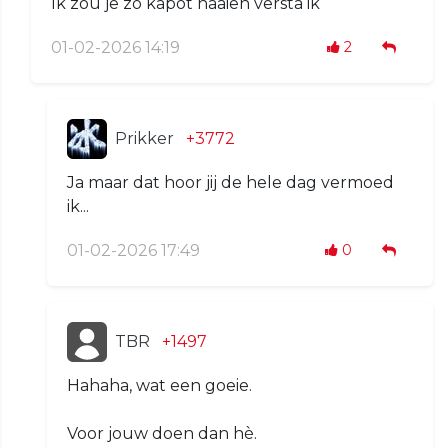
Ik zou je zo kapot naaien versta ik
01-02-2026 14:19
2
Prikker
+3772
Ja maar dat hoor jij de hele dag vermoed
ik...
01-02-2026 17:49
0
TBR
+1497
Hahaha, wat een goeie.
Voor jouw doen dan hè.