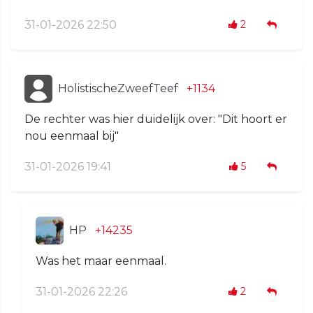
31-01-2026 22:50
2
HolistischeZweefTeef
+1134
De rechter was hier duidelijk over: "Dit hoort er
nou eenmaal bij"
31-01-2026 19:41
5
HP
+14235
Was het maar eenmaal.
31-01-2026 22:26
2