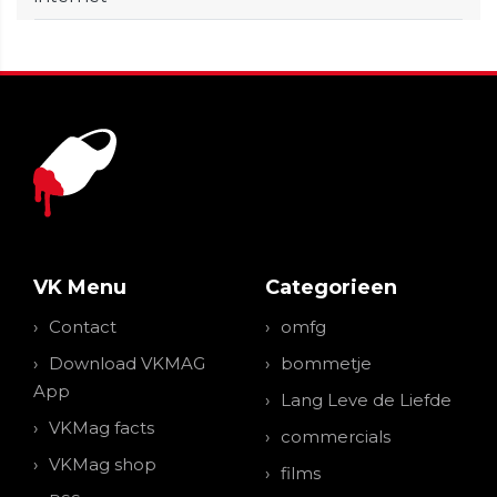
VK Menu
Categorieen
Contact
omfg
Download VKMAG
bommetje
App
Lang Leve de Liefde
VKMag facts
commercials
VKMag shop
films