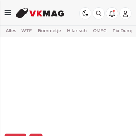
Alles
WTF
Bommetje
Hilarisch
OMFG
Pix Dump