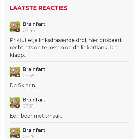
LAATSTE REACTIES
Brainfart
07:46
Priklulletje linksdraaiende drol, hier probeert
recht iets op te lossen op de linkerflank. Die
klapp...
Brainfart
07:39
De fik erin……
Brainfart
07:31
Een beer met smaak…..
Brainfart
07:26