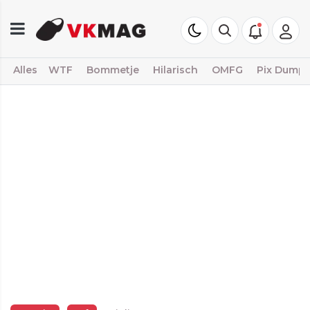
Alles
WTF
Bommetje
Hilarisch
OMFG
Pix Dump