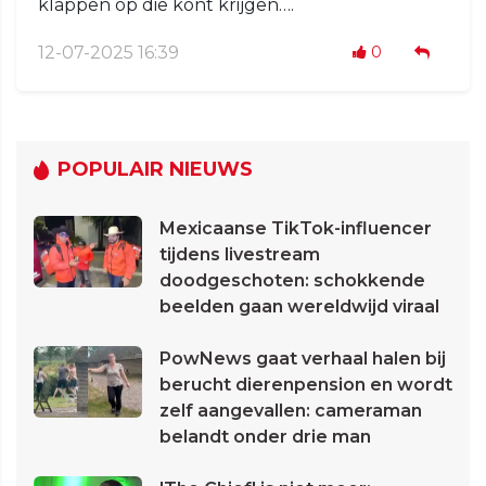
klappen op die kont krijgen….
12-07-2025 16:39
0
POPULAIR NIEUWS
Mexicaanse TikTok-influencer
tijdens livestream
doodgeschoten: schokkende
beelden gaan wereldwijd viraal
PowNews gaat verhaal halen bij
berucht dierenpension en wordt
zelf aangevallen: cameraman
belandt onder drie man