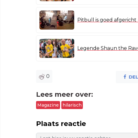
Pitbull is goed afgericht
Legende Shaun the Rav
0
DE
Lees meer over:
Magazine
hilarisch
Plaats reactie