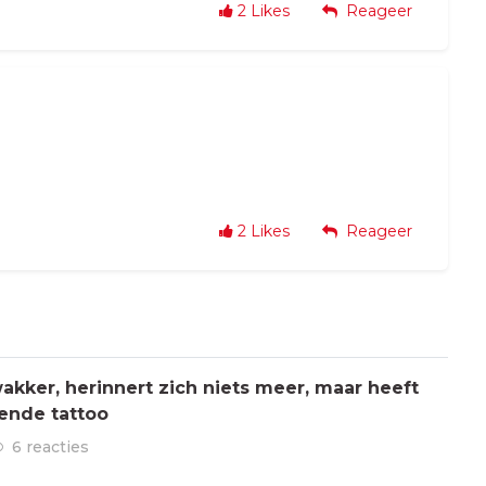
2
Likes
Reageer
2
Likes
Reageer
kker, herinnert zich niets meer, maar heeft
ende tattoo
6 reacties