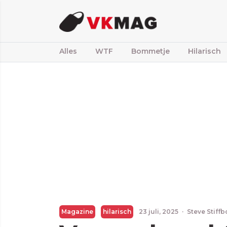
Alles
WTF
Bommetje
Hilarisch
Magazine
hilarisch
23 juli, 2025
·
Steve Stiff