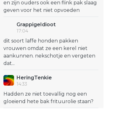
en zijn ouders ook een flink pak slaag
geven voor het niet opvoeden
GrappigeIdioot
17:04
dit soort laffe honden pakken
vrouwen omdat ze een kerel niet
aankunnen. nekschotje en vergeten
dat...
HeringTenkie
14:33
Hadden ze niet toevallig nog een
gloeiend hete bak frituurolie staan?