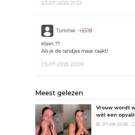
23-07-2025 21:22
Tommie
+5518
Klein..??
Als je de randjes maar raakt!
23-07-2025 20:09
Meest gelezen
Vrouw wordt wa
wél een opvall
07-08-2026