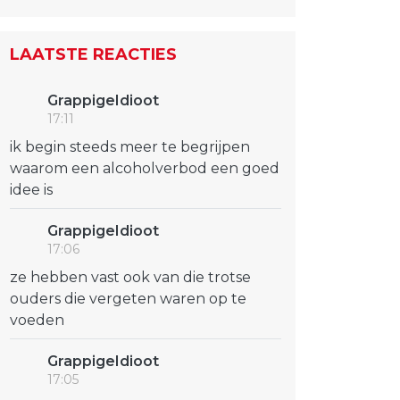
LAATSTE REACTIES
GrappigeIdioot
17:11
ik begin steeds meer te begrijpen
waarom een alcoholverbod een goed
idee is
GrappigeIdioot
17:06
ze hebben vast ook van die trotse
ouders die vergeten waren op te
voeden
GrappigeIdioot
17:05