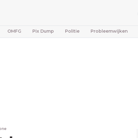
OMFG
Pix Dump
Politie
Probleemwijken
bone