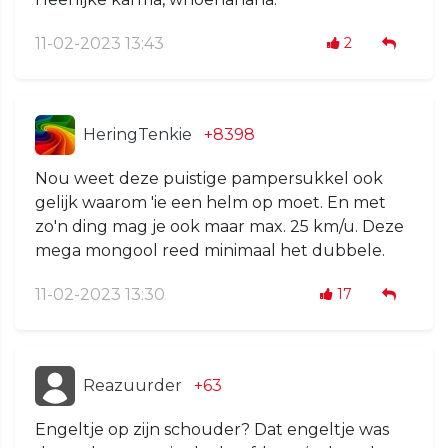
11-02-2023 13:43
2
HeringTenkie
+8398
Nou weet deze puistige pampersukkel ook
gelijk waarom 'ie een helm op moet. En met
zo'n ding mag je ook maar max. 25 km/u. Deze
mega mongool reed minimaal het dubbele.
11-02-2023 13:30
17
Reazuurder
+63
Engeltje op zijn schouder? Dat engeltje was