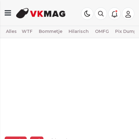
Alles
WTF
Bommetje
Hilarisch
OMFG
Pix Dump