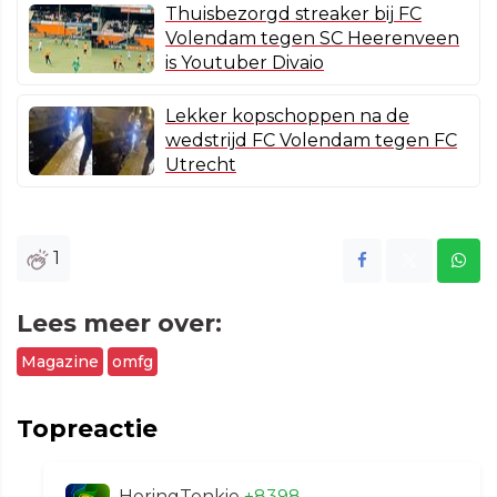
Thuisbezorgd streaker bij FC
Volendam tegen SC Heerenveen
is Youtuber Divaio
Lekker kopschoppen na de
wedstrijd FC Volendam tegen FC
Utrecht
1
Lees meer over:
Magazine
omfg
Topreactie
HeringTenkie
+8398