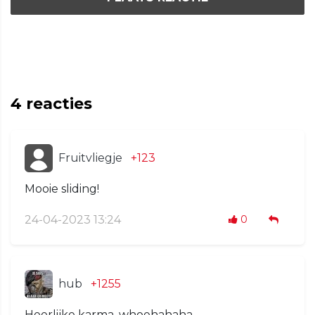
4
reacties
Fruitvliegje
+123
Mooie sliding!
24-04-2023 13:24
0
hub
+1255
Heerlijke karma, whoehahaha.