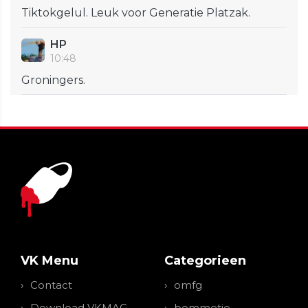
Tiktokgelul. Leuk voor Generatie Platzak.
HP
10:48
Groningers.
VK Menu
Categorieen
Contact
omfg
Download VKMAG
bommetje