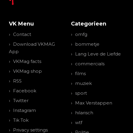
VK Menu
Categorieen
Contact
omfg
Download VKMAG
bommetje
App
Lang Leve de Liefde
VKMag facts
commercials
VKMag shop
films
RSS
muziek
Facebook
sport
Twitter
Max Verstappen
Instagram
hilarisch
Tik Tok
wtf
Privacy settings
Politie