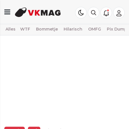
Alles
WTF
Bommetje
Hilarisch
OMFG
Pix Dump