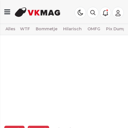
Alles
WTF
Bommetje
Hilarisch
OMFG
Pix Dump