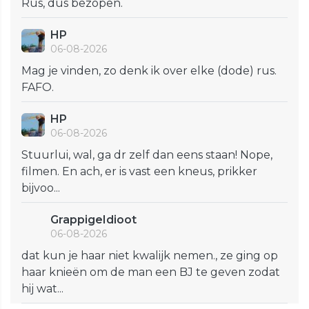
Rus, dus bezopen.
HP
06-08-2026
Mag je vinden, zo denk ik over elke (dode) rus.
FAFO.
HP
06-08-2026
Stuurlui, wal, ga dr zelf dan eens staan! Nope,
filmen. En ach, er is vast een kneus, prikker
bijvoo...
GrappigeIdioot
06-08-2026
dat kun je haar niet kwalijk nemen., ze ging op
haar knieën om de man een BJ te geven zodat
hij wat...