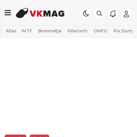
Alles
WTF
Bommetje
Hilarisch
OMFG
Pix Dump