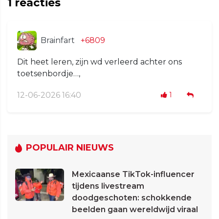
1
reacties
Brainfart
+6809
Dit heet leren, zijn wd verleerd achter ons
toetsenbordje…,
12-06-2026 16:40
1
POPULAIR NIEUWS
Mexicaanse TikTok-influencer
tijdens livestream
doodgeschoten: schokkende
beelden gaan wereldwijd viraal