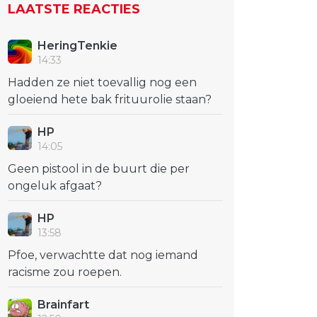
LAATSTE REACTIES
HeringTenkie
14:33
Hadden ze niet toevallig nog een
gloeiend hete bak frituurolie staan?
HP
14:05
Geen pistool in de buurt die per
ongeluk afgaat?
HP
13:58
Pfoe, verwachtte dat nog iemand
racisme zou roepen.
Brainfart