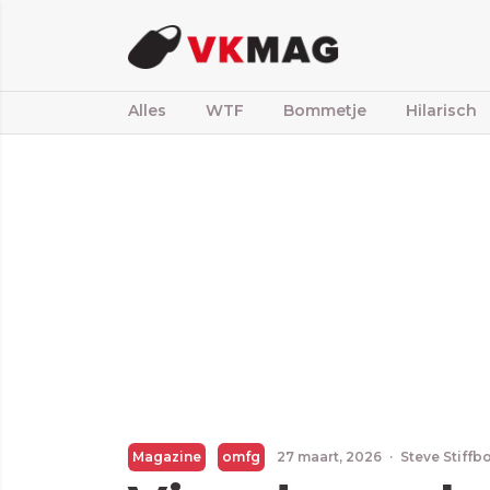
Alles
WTF
Bommetje
Hilarisch
Magazine
omfg
27 maart, 2026
·
Steve Stiffb