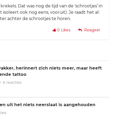
ekels. Dat was nog de tijd van de ‘schrootjes’ in
isoleert ook nog eens, vooruit). Je raadt het al:
ter achter de schrootjes te horen.
0
Likes
Reageer
kker, herinnert zich niets meer, maar heeft
ende tattoo
6 reacties
n uit het niets neerslaat is aangehouden
ties