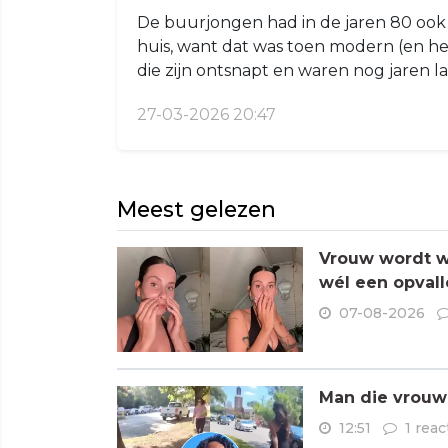
De buurjongen had in de jaren 80 ook kr
huis, want dat was toen modern (en het 
die zijn ontsnapt en waren nog jaren la
27-03-2026 20:47
Meest gelezen
Vrouw wordt wa
wél een opvall
07-08-2026
Man die vrouwe
12:51
1 reac