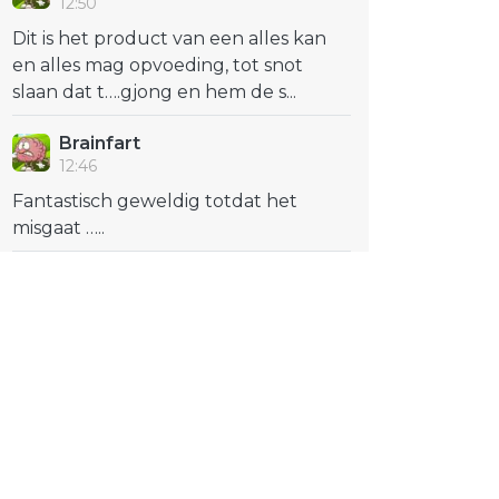
12:50
Dit is het product van een alles kan
en alles mag opvoeding, tot snot
slaan dat t….gjong en hem de s...
Brainfart
12:46
Fantastisch geweldig totdat het
misgaat …..