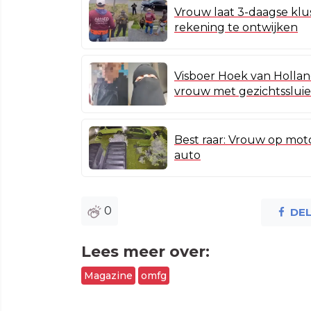
Vrouw laat 3-daagse klu
rekening te ontwijken
Visboer Hoek van Holland
vrouw met gezichtssluie
Best raar: Vrouw op mot
auto
0
DE
Lees meer over:
Magazine
omfg