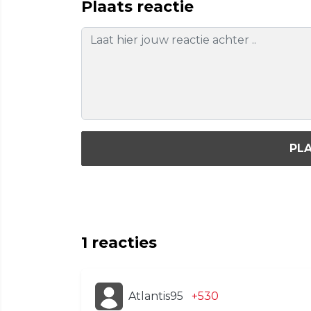
Plaats reactie
PLA
1
reacties
Atlantis95
+530