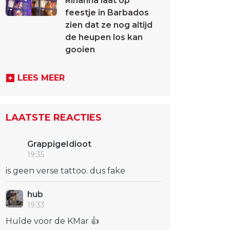
Rihanna laat op
feestje in Barbados
zien dat ze nog altijd
de heupen los kan
gooien
LEES MEER
LAATSTE REACTIES
GrappigeIdioot
19:35
is geen verse tattoo. dus fake
hub
19:33
Hulde voor de KMar 👍