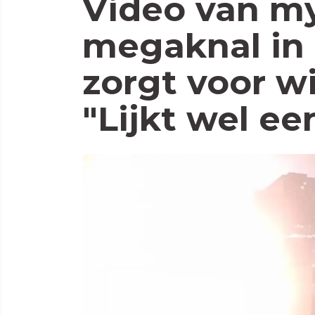
Video van my
megaknal in
zorgt voor w
"Lijkt wel e