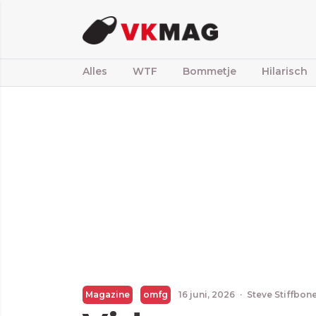
Alles
WTF
Bommetje
Hilarisch
Magazine
omfg
16 juni, 2026
·
Steve Stiffbon