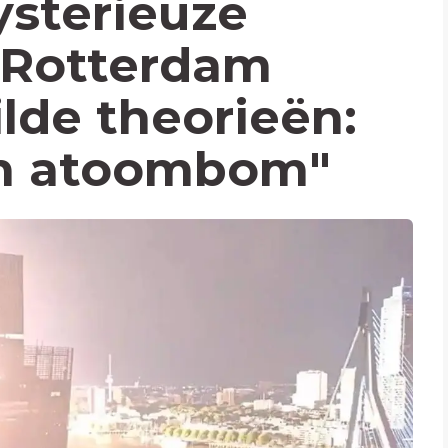
sterieuze
 Rotterdam
ilde theorieën:
en atoombom"