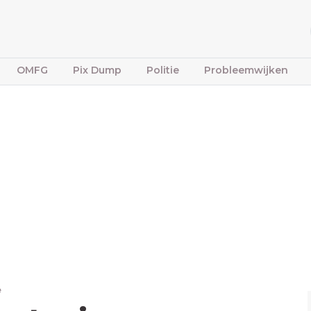
OMFG
Pix Dump
Politie
Probleemwijken
e