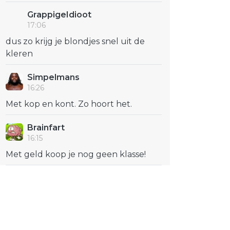
GrappigeIdioot
17:06
dus zo krijg je blondjes snel uit de
kleren
Simpelmans
16:26
Met kop en kont. Zo hoort het.
Brainfart
16:15
Met geld koop je nog geen klasse!