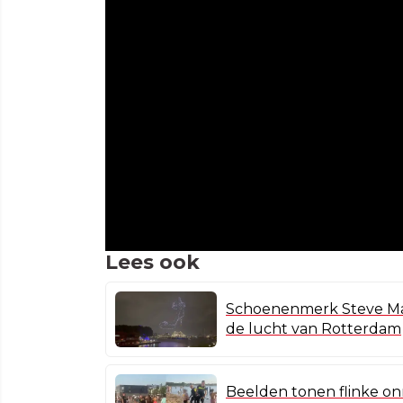
Lees ook
Schoenenmerk Steve Ma
de lucht van Rotterdam
Beelden tonen flinke on