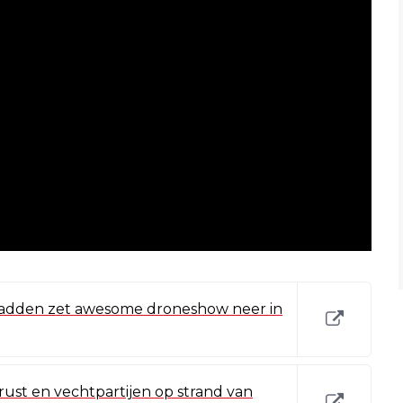
dden zet awesome droneshow neer in
rust en vechtpartijen op strand van