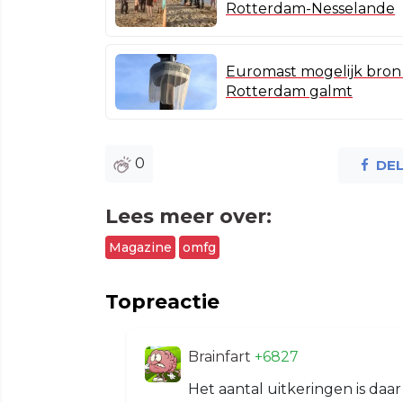
Rotterdam-Nesselande
Euromast mogelijk bron 
Rotterdam galmt
0
DE
Lees meer over:
Magazine
omfg
Topreactie
Brainfart
+6827
Het aantal uitkeringen is daar