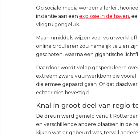
Op sociale media worden allerlei theori
instantie aan een
explosie in de haven
, e
vliegtuigongeluk.
Maar inmiddels wijzen veel vuurwerklief
online circuleren zou namelijk te zien zij
geschoten, waarna een gigantische lichtfli
Daardoor wordt volop gespeculeerd over 
extreem zware vuurwerkbom die vooral be
die ermee gepaard gaan. Of dat daadwerke
echter niet bevestigd.
Knal in groot deel van regio t
De dreun werd gemeld vanuit Rotterdam,
en verschillende andere plaatsen in de r
kijken wat er gebeurd was, terwijl ander