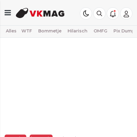
Alles
WTF
Bommetje
Hilarisch
OMFG
Pix Dump