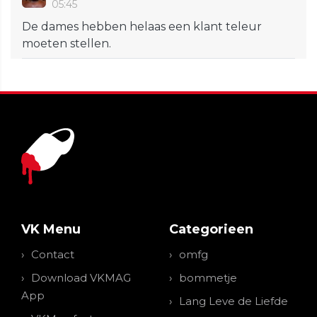
05:45
De dames hebben helaas een klant teleur
moeten stellen.
VK Menu
Categorieen
Contact
omfg
Download VKMAG
bommetje
App
Lang Leve de Liefde