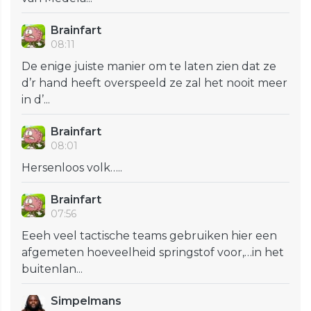
Brainfart
08:11
De enige juiste manier om te laten zien dat ze
d’r hand heeft overspeeld ze zal het nooit meer
in d’...
Brainfart
08:01
Hersenloos volk…..
Brainfart
07:56
Eeeh veel tactische teams gebruiken hier een
afgemeten hoeveelheid springstof voor,…in het
buitenlan...
Simpelmans