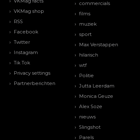
VKMag facts
commercials
VKMag shop
films
RSS
muziek
Facebook
sport
Twitter
Max Verstappen
Instagram
hilarisch
Tik Tok
wtf
Privacy settings
Politie
Partnerberichten
Jutta Leerdam
Monica Geuze
Alex Soze
nieuws
Slingshot
Parels