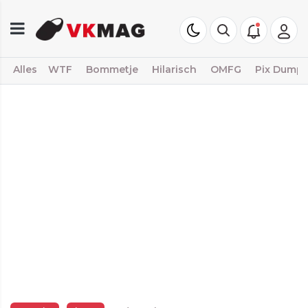
Alles
WTF
Bommetje
Hilarisch
OMFG
Pix Dump