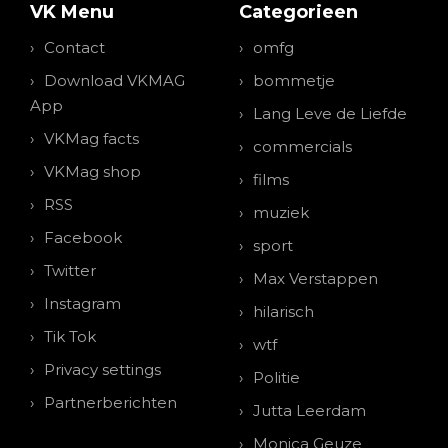
VK Menu
Categorieen
Contact
omfg
Download VKMAG
bommetje
App
Lang Leve de Liefde
VKMag facts
commercials
VKMag shop
films
RSS
muziek
Facebook
sport
Twitter
Max Verstappen
Instagram
hilarisch
Tik Tok
wtf
Privacy settings
Politie
Partnerberichten
Jutta Leerdam
Monica Geuze