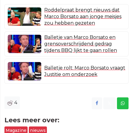
Roddelpraat brengt nieuws dat
Marco Borsato aan jonge meisjes
zou hebben gezeten
Balletje van Marco Borsato en
grensoverschrijdend gedrag
tijdens BBQ lijkt te gaan rollen
Balletje rolt: Marco Borsato vraagt
Justitie om onderzoek
4
Lees meer over:
Magazine
nieuws