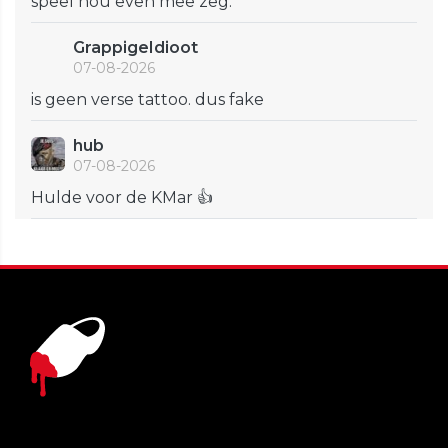
speel nou even mee zeg.
GrappigeIdioot
07-08-2026
is geen verse tattoo. dus fake
hub
07-08-2026
Hulde voor de KMar 👍