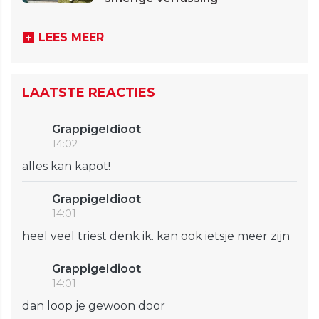
LEES MEER
LAATSTE REACTIES
GrappigeIdioot
14:02
alles kan kapot!
GrappigeIdioot
14:01
heel veel triest denk ik. kan ook ietsje meer zijn
GrappigeIdioot
14:01
dan loop je gewoon door