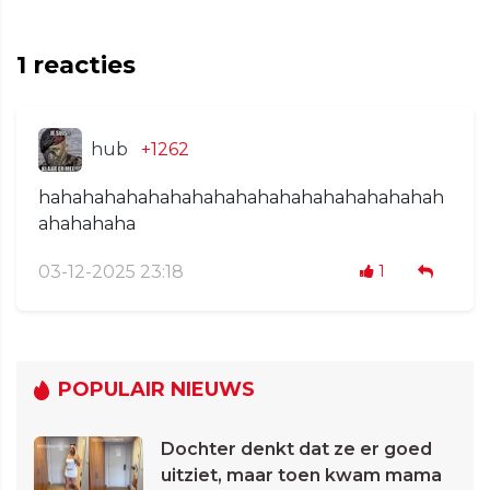
1
reacties
hub
+1262
hahahahahahahahahahahahahahahahahahah
ahahahaha
03-12-2025 23:18
1
POPULAIR NIEUWS
Dochter denkt dat ze er goed
uitziet, maar toen kwam mama