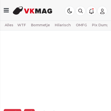
Alles
WTF
Bommetje
Hilarisch
OMFG
Pix Dump