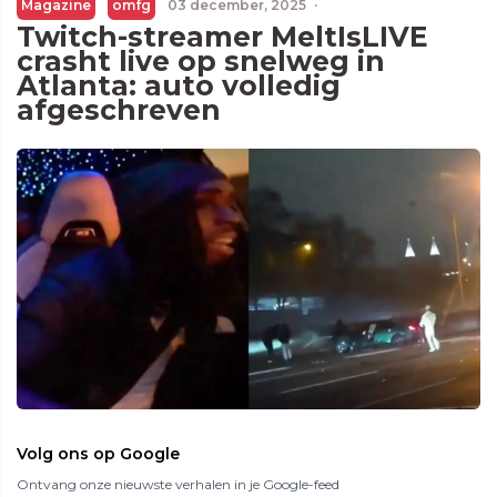
Magazine
omfg
03 december, 2025
·
Twitch-streamer MeltIsLIVE
crasht live op snelweg in
Atlanta: auto volledig
afgeschreven
Volg ons op Google
Ontvang onze nieuwste verhalen in je Google-feed