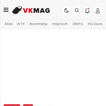
Alles
WTF
Bommetje
Hilarisch
OMFG
Pix Dump