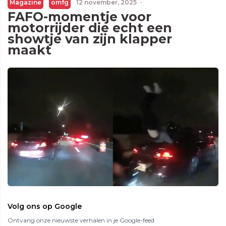
Magazine
omfg
12 november, 2025
·
FAFO-momentje voor
motorrijder die echt een
showtje van zijn klapper
maakt
Volg ons op Google
Ontvang onze nieuwste verhalen in je Google-feed