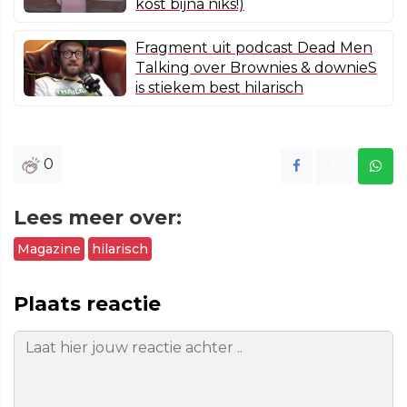
kost bijna niks!)
Fragment uit podcast Dead Men
Talking over Brownies & downieS
is stiekem best hilarisch
0
Lees meer over:
Magazine
hilarisch
Plaats reactie