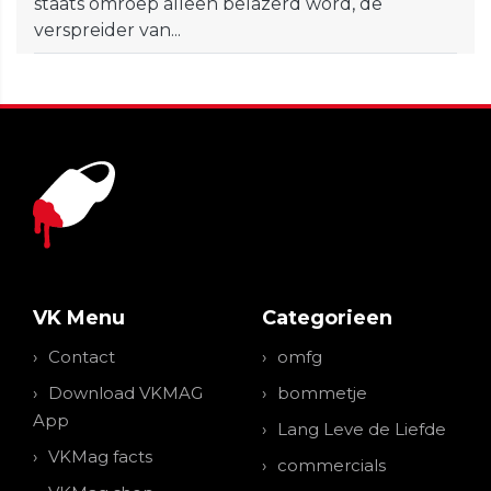
staats omroep alleen belazerd word, de
verspreider van...
VK Menu
Categorieen
Contact
omfg
Download VKMAG
bommetje
App
Lang Leve de Liefde
VKMag facts
commercials