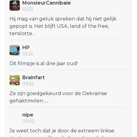
MonsieurCannibale
10:23
Hij mag van geluk spreken dat hij niet gelijk
gepopt is. Het blijft USA, land of the free,
tenslotte...
HP
10:22
Dit filmpje is al drie jaar oud!
Brainfart
09:22
Ze zijn goedgekeurd voor de Oekraïnse
gehaktmolen…..
nipe
09:02
Je weet toch dat je door de extreem linkse