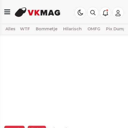
Alles
WTF
Bommetje
Hilarisch
OMFG
Pix Dump