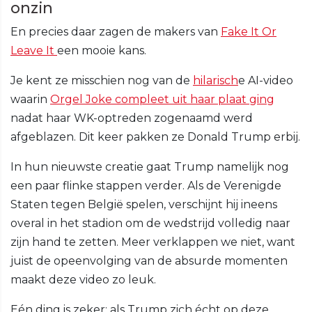
onzin
En precies daar zagen de makers van
Fake It Or
Leave It
een mooie kans.
Je kent ze misschien nog van de
hilarisch
e AI-video
waarin
Orgel Joke compleet uit haar plaat ging
nadat haar WK-optreden zogenaamd werd
afgeblazen. Dit keer pakken ze Donald Trump erbij.
In hun nieuwste creatie gaat Trump namelijk nog
een paar flinke stappen verder. Als de Verenigde
Staten tegen België spelen, verschijnt hij ineens
overal in het stadion om de wedstrijd volledig naar
zijn hand te zetten. Meer verklappen we niet, want
juist de opeenvolging van de absurde momenten
maakt deze video zo leuk.
Eén ding is zeker: als Trump zich écht op deze