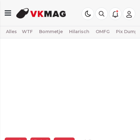
Alles
WTF
Bommetje
Hilarisch
OMFG
Pix Dump