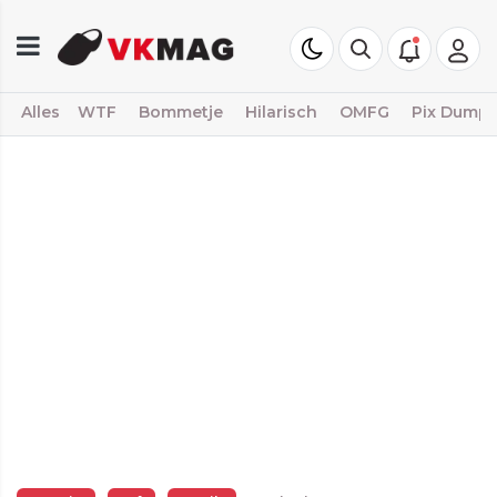
Alles
WTF
Bommetje
Hilarisch
OMFG
Pix Dump