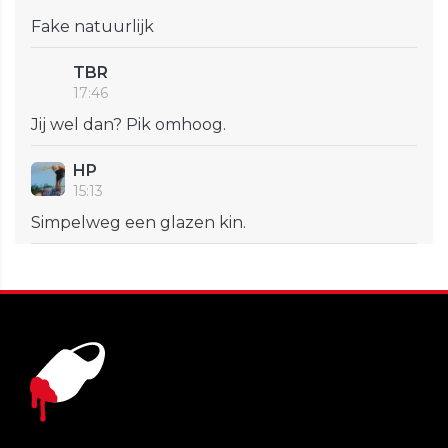
Fake natuurlijk
TBR
17:46
Jij wel dan? Pik omhoog.
HP
15:13
Simpelweg een glazen kin.