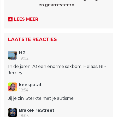
en gearresteerd
LEES MEER
LAATSTE REACTIES
HP
19:02
In de jaren 70 een enorme sexbom. Helaas. RIP
Jerney.
keespatat
18:54
Jij je zin. Sterkte met je autisme.
BrakeFireStreet
18:05