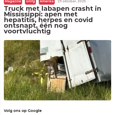
Magazine
omfg
Amerika
29 oktober, 2025
·
Truck met labapen crasht in
Mississippi: apen met
hepatitis, herpes en covid
ontsnapt, één nog
voortvluchtig
Volg ons op Google