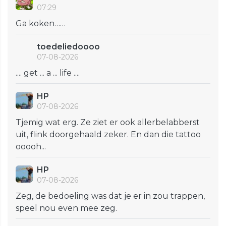
07:29
Ga koken……
toedeliedoooo
07-08-2026
.... get ... a ... life ....
HP
07-08-2026
Tjemig wat erg. Ze ziet er ook allerbelabberst
uit, flink doorgehaald zeker. En dan die tattoo
ooooh...
HP
07-08-2026
Zeg, de bedoeling was dat je er in zou trappen,
speel nou even mee zeg.