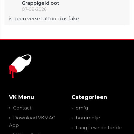
GrappigeIdioot
07-08-2026
is geen verse tattoo. dus fake
VK Menu
Categorieen
Contact
omfg
Download VKMAG
bommetje
App
Lang Leve de Liefde