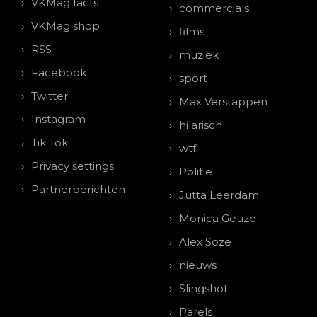
VKMag facts
commercials
VKMag shop
films
RSS
muziek
Facebook
sport
Twitter
Max Verstappen
Instagram
hilarisch
Tik Tok
wtf
Privacy settings
Politie
Partnerberichten
Jutta Leerdam
Monica Geuze
Alex Soze
nieuws
Slingshot
Parels