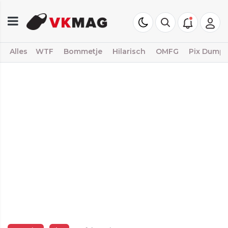
Alles
WTF
Bommetje
Hilarisch
OMFG
Pix Dump