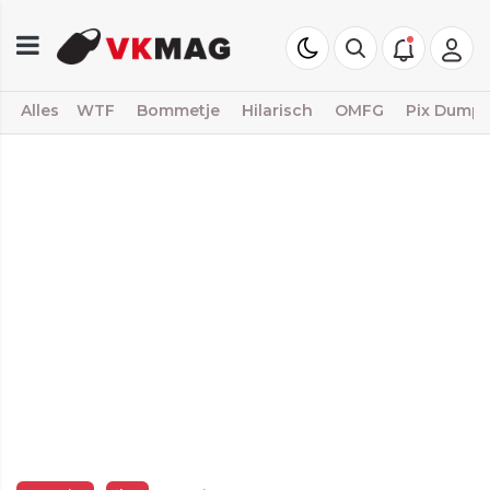
Alles
WTF
Bommetje
Hilarisch
OMFG
Pix Dump