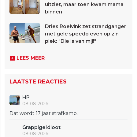
uitziet, maar toen kwam mama
binnen
Dries Roelvink zet strandganger
met gele speedo even op z'n
plek: "Die is van mij!"
LEES MEER
LAATSTE REACTIES
HP
08-08-2026
Dat wordt 17 jaar strafkamp.
GrappigeIdioot
08-08-2026