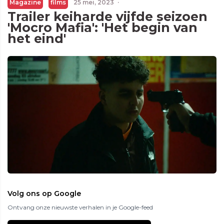
Magazine
films
25 mei, 2023
·
Trailer keiharde vijfde seizoen
'Mocro Mafia': 'Het begin van
het eind'
Volg ons op Google
Ontvang onze nieuwste verhalen in je Google-feed