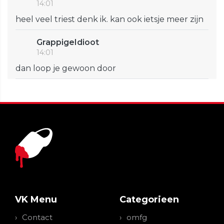
14:01
heel veel triest denk ik. kan ook ietsje meer zijn
GrappigeIdioot
14:01
dan loop je gewoon door
VK Menu
Categorieen
Contact
omfg