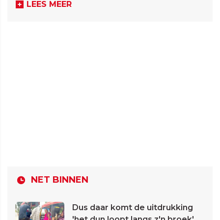
LEES MEER
NET BINNEN
Dus daar komt de uitdrukking
'het dun loopt langs z'n broek'