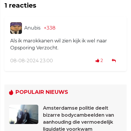
1
reacties
Anubis
+338
Als ik marokkanen wil zien kijk ik wel naar
Opsporing Verzocht.
08-08-2024 23:00
2
POPULAIR NIEUWS
Amsterdamse politie deelt
bizarre bodycambeelden van
aanhouding die vermoedelijk
liquidatie voorkwam