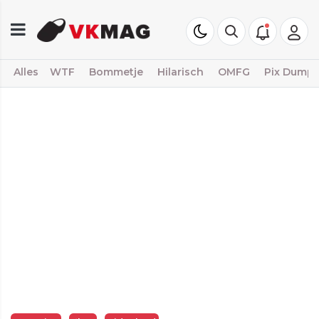
Alles
WTF
Bommetje
Hilarisch
OMFG
Pix Dump