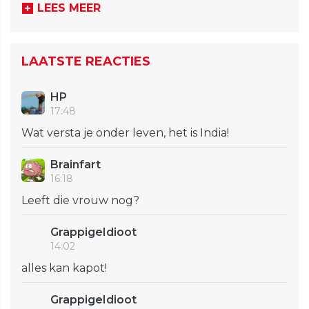
LEES MEER
LAATSTE REACTIES
HP
17:48
Wat versta je onder leven, het is India!
Brainfart
16:18
Leeft die vrouw nog?
GrappigeIdioot
14:02
alles kan kapot!
GrappigeIdioot