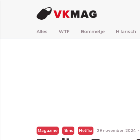
Alles
WTF
Bommetje
Hilarisch
Magazine
films
Netflix
29 november, 2024
·