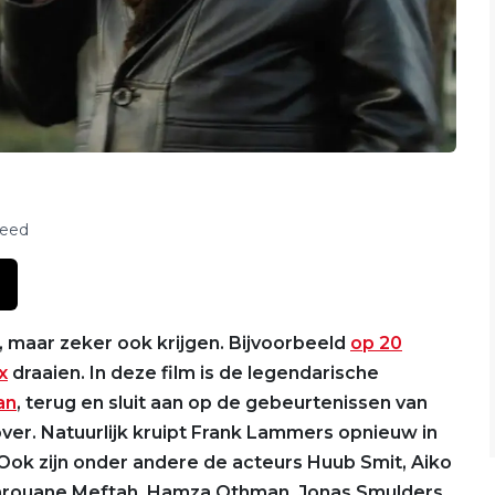
feed
 maar zeker ook krijgen. Bijvoorbeeld
op 20
x
draaien. In deze film is de legendarische
an
, terug en sluit aan op de gebeurtenissen van
ver. Natuurlijk kruipt Frank Lammers opnieuw in
 Ook zijn onder andere de acteurs Huub Smit, Aiko
Marouane Meftah, Hamza Othman, Jonas Smulders,