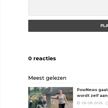
PLA
0
reacties
Meest gelezen
PowNews gaat 
wordt zelf aa
06-08-2026