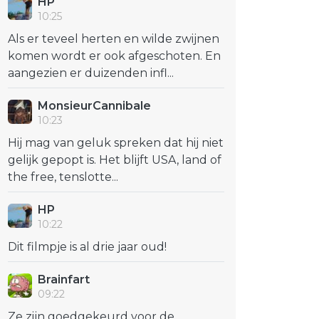
HP
10:25
Als er teveel herten en wilde zwijnen
komen wordt er ook afgeschoten. En
aangezien er duizenden infl...
MonsieurCannibale
10:23
Hij mag van geluk spreken dat hij niet
gelijk gepopt is. Het blijft USA, land of
the free, tenslotte...
HP
10:22
Dit filmpje is al drie jaar oud!
Brainfart
09:22
Ze zijn goedgekeurd voor de