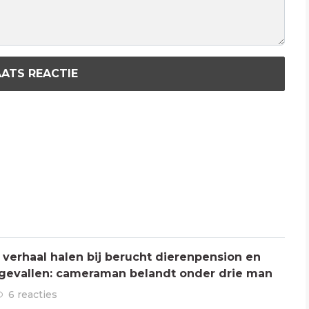
ATS REACTIE
verhaal halen bij berucht dierenpension en
ngevallen: cameraman belandt onder drie man
6 reacties