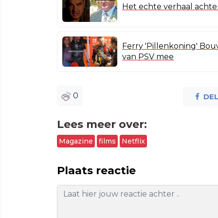
Het echte verhaal achte
Ferry 'Pillenkoning' Bo
van PSV mee
0
DE
Lees meer over:
Magazine
films
Netflix
Plaats reactie