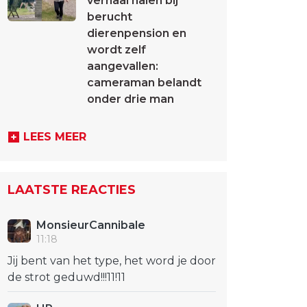
verhaal halen bij
berucht
dierenpension en
wordt zelf
aangevallen:
cameraman belandt
onder drie man
LEES MEER
LAATSTE REACTIES
MonsieurCannibale
11:18
Jij bent van het type, het word je door
de strot geduwd!!!11!11