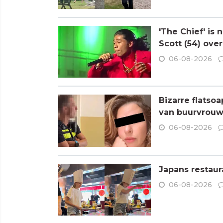
'The Chief' is
Scott (54) ove
06-08-2026
Bizarre flatso
van buurvrouw 
06-08-2026
Japans restaur
06-08-2026