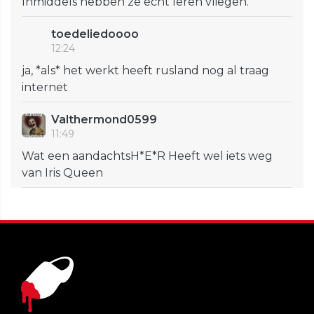
Inmiddels hebben ze écht leren vliegen.
toedeliedoooo
12:24
ja, *als* het werkt heeft rusland nog al traag
internet
Valthermond0599
11:49
Wat een aandachtsH*E*R Heeft wel iets weg
van Iris Queen