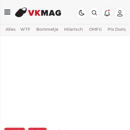
Alles
WTF
Bommetje
Hilarisch
OMFG
Pix Dump