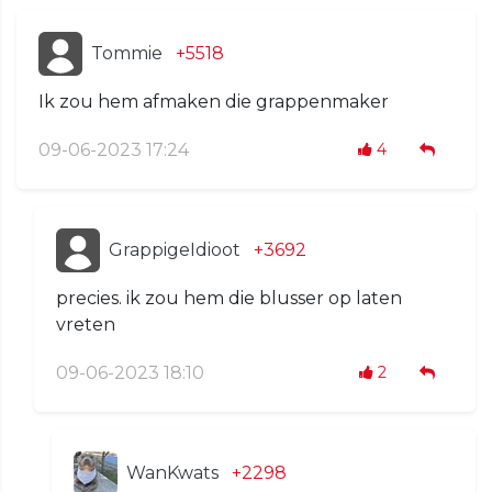
Tommie
+5518
Ik zou hem afmaken die grappenmaker
09-06-2023 17:24
4
GrappigeIdioot
+3692
precies. ik zou hem die blusser op laten
vreten
09-06-2023 18:10
2
WanKwats
+2298