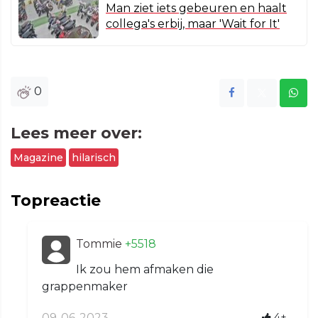
Man ziet iets gebeuren en haalt
collega's erbij, maar 'Wait for It'
0
Lees meer over:
Magazine
hilarisch
Topreactie
Tommie
+5518
Ik zou hem afmaken die
grappenmaker
09-06-2023
4+