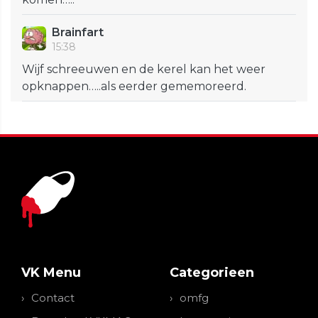
Brainfart
15:38
Wijf schreeuwen en de kerel kan het weer
opknappen…..als eerder gememoreerd.
VK Menu
Categorieen
Contact
omfg