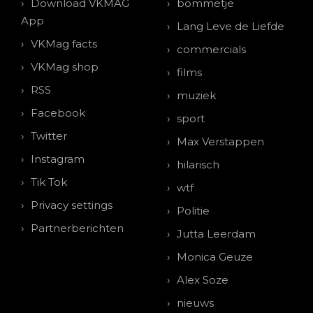
Download VKMAG
bommetje
App
Lang Leve de Liefde
VKMag facts
commercials
VKMag shop
films
RSS
muziek
Facebook
sport
Twitter
Max Verstappen
Instagram
hilarisch
Tik Tok
wtf
Privacy settings
Politie
Partnerberichten
Jutta Leerdam
Monica Geuze
Alex Soze
nieuws