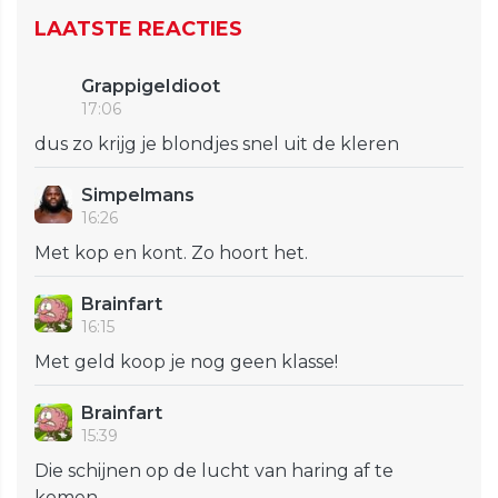
LAATSTE REACTIES
GrappigeIdioot
17:06
dus zo krijg je blondjes snel uit de kleren
Simpelmans
16:26
Met kop en kont. Zo hoort het.
Brainfart
16:15
Met geld koop je nog geen klasse!
Brainfart
15:39
Die schijnen op de lucht van haring af te
komen…..