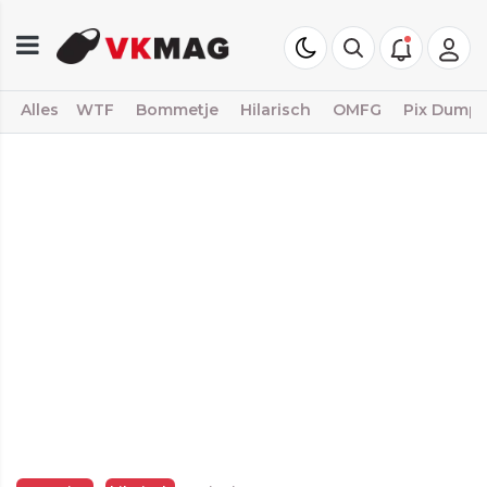
Alles
WTF
Bommetje
Hilarisch
OMFG
Pix Dump