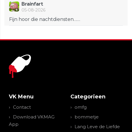
Brainfart
05-08-2026
Fijn hoor die nachtdiensten……
VK Menu
Categorieen
Contact
omfg
Download VKMAG
bommetje
App
Lang Leve de Liefde