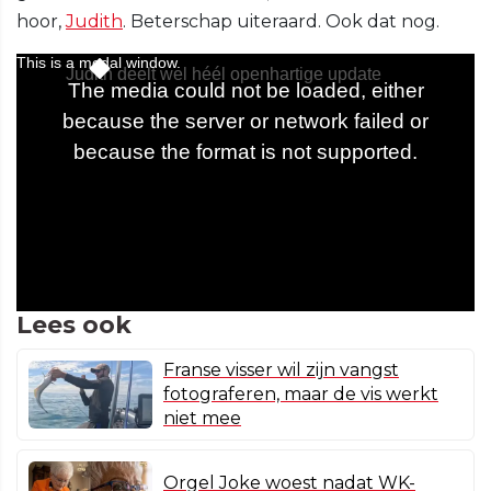
hoor,
Judith
. Beterschap uiteraard. Ook dat nog.
Lees ook
Franse visser wil zijn vangst
fotograferen, maar de vis werkt
niet mee
Orgel Joke woest nadat WK-