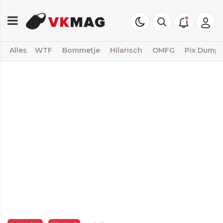
Alles
WTF
Bommetje
Hilarisch
OMFG
Pix Dump