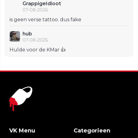
GrappigeIdioot
07-08-2026
is geen verse tattoo. dus fake
hub
07-08-2026
Hulde voor de KMar 👍
VK Menu
Categorieen