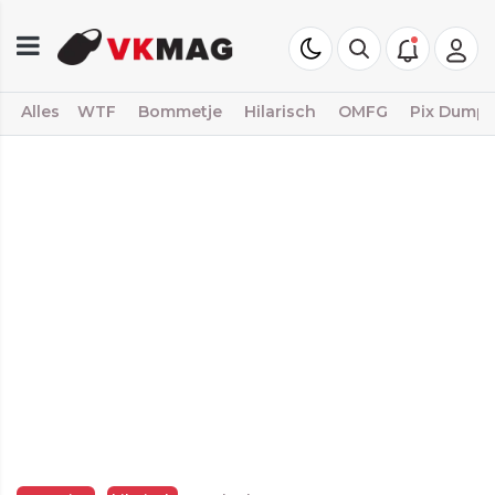
Alles
WTF
Bommetje
Hilarisch
OMFG
Pix Dump