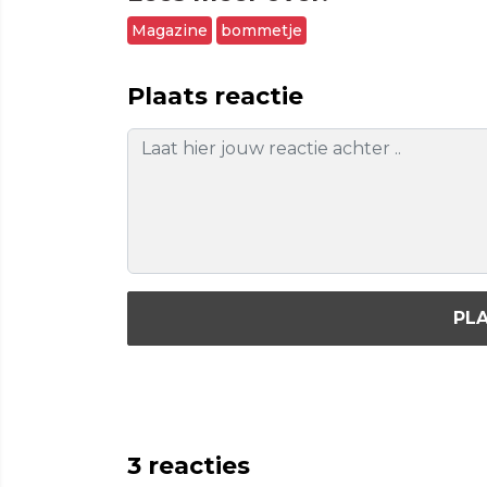
Magazine
bommetje
Plaats reactie
PLA
3
reacties