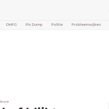
OMFG
Pix Dump
Politie
Probleemwijken
dcore