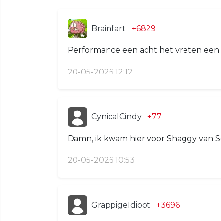
Brainfart
+6829
Performance een acht het vreten een 
20-05-2026 12:12
CynicalCindy
+77
Damn, ik kwam hier voor Shaggy van S
20-05-2026 10:53
GrappigeIdioot
+3696