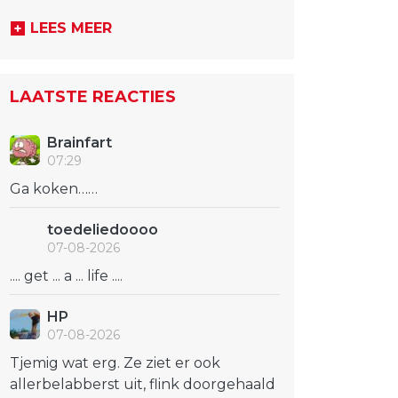
LEES MEER
LAATSTE REACTIES
Brainfart
07:29
Ga koken……
toedeliedoooo
07-08-2026
.... get ... a ... life ....
HP
07-08-2026
Tjemig wat erg. Ze ziet er ook
allerbelabberst uit, flink doorgehaald