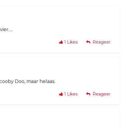
vier….
1
Likes
Reageer
cooby Doo, maar helaas.
1
Likes
Reageer