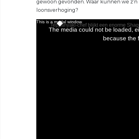
gewoon gevonden. Waar kunnen we z’n 
loonsverhoging?