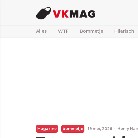
Alles
WTF
Bommetje
Hilarisch
Magazine
bommetje
19 mei, 2026
·
Henry Har