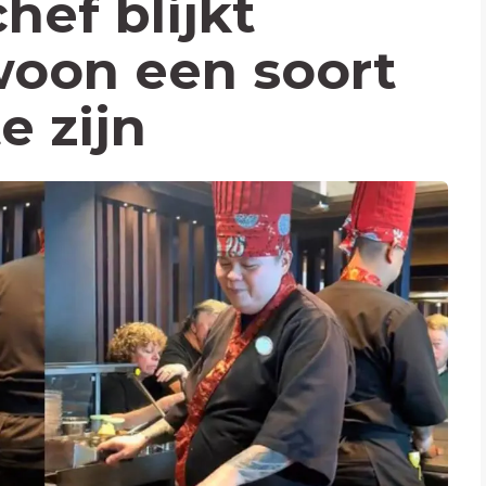
hef blijkt
woon een soort
e zijn