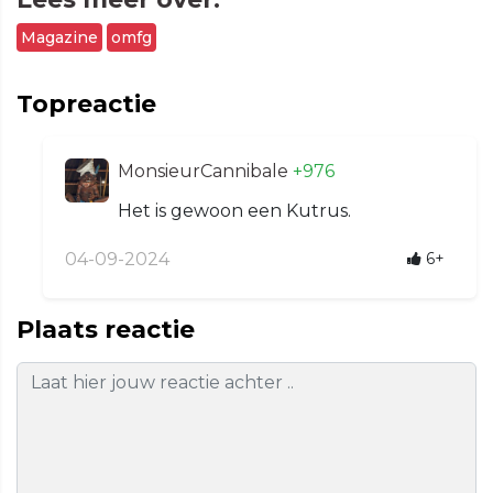
Magazine
omfg
Topreactie
MonsieurCannibale
+976
Het is gewoon een Kutrus.
04-09-2024
6+
Plaats reactie