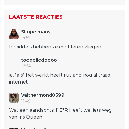
LAATSTE REACTIES
Simpelmans
14:52
Inmiddels hebben ze écht leren vliegen.
toedeliedoooo
12:24
ja, *als* het werkt heeft rusland nog al traag
internet
Valthermond0599
11:49
Wat een aandachtsH*E*R Heeft wel iets weg
van Iris Queen