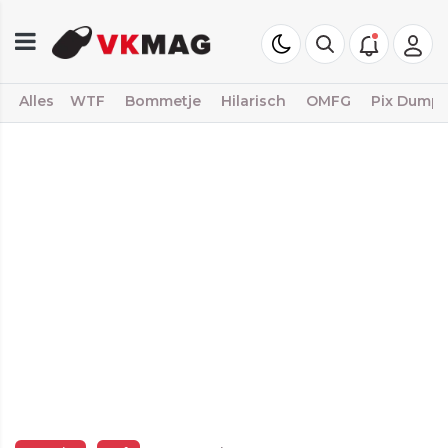
Alles
WTF
Bommetje
Hilarisch
OMFG
Pix Dump