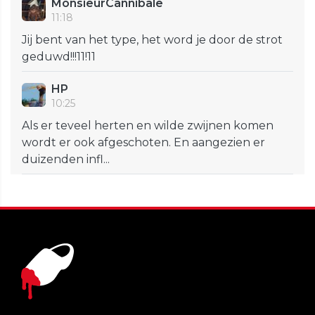
MonsieurCannibale
11:18
Jij bent van het type, het word je door de strot
geduwd!!!11!11
HP
10:25
Als er teveel herten en wilde zwijnen komen
wordt er ook afgeschoten. En aangezien er
duizenden infl...