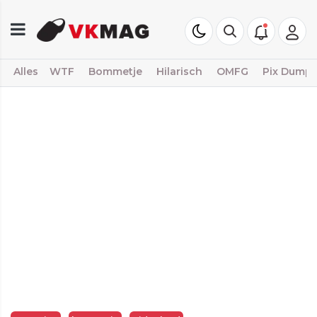
Alles
WTF
Bommetje
Hilarisch
OMFG
Pix Dump