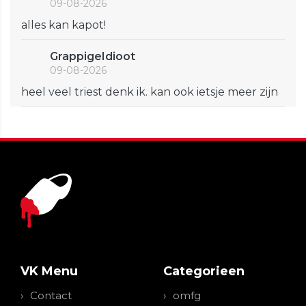
09-08-2026
alles kan kapot!
GrappigeIdioot
09-08-2026
heel veel triest denk ik. kan ook ietsje meer zijn
VK Menu
Categorieen
Contact
omfg