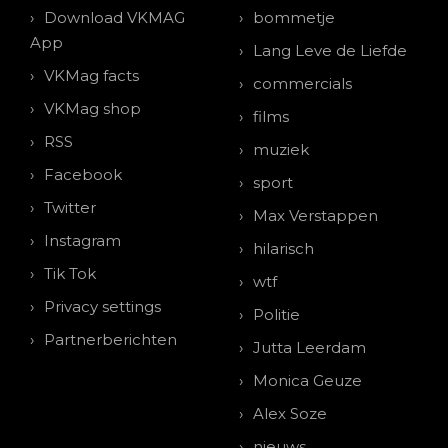
Download VKMAG
bommetje
App
Lang Leve de Liefde
VKMag facts
commercials
VKMag shop
films
RSS
muziek
Facebook
sport
Twitter
Max Verstappen
Instagram
hilarisch
Tik Tok
wtf
Privacy settings
Politie
Partnerberichten
Jutta Leerdam
Monica Geuze
Alex Soze
nieuws