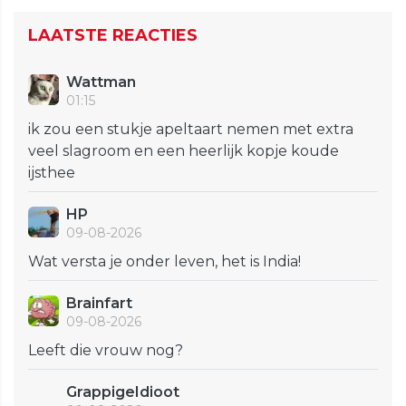
LAATSTE REACTIES
Wattman
01:15
ik zou een stukje apeltaart nemen met extra
veel slagroom en een heerlijk kopje koude
ijsthee
HP
09-08-2026
Wat versta je onder leven, het is India!
Brainfart
09-08-2026
Leeft die vrouw nog?
GrappigeIdioot