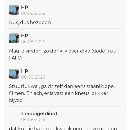
HP
06-08-2026
Rus, dus bezopen.
HP
06-08-2026
Mag je vinden, zo denk ik over elke (dode) rus.
FAFO.
HP
06-08-2026
Stuurlui, wal, ga dr zelf dan eens staan! Nope,
filmen. En ach, er is vast een kneus, prikker
bijvoo...
GrappigeIdioot
06-08-2026
dat kun je haar niet kwalijk nemen., ze ging op