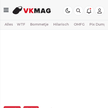
Alles
WTF
Bommetje
Hilarisch
OMFG
Pix Dump