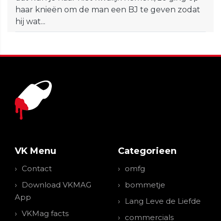
haar knieën om de man een BJ te geven zodat
hij wat...
VK Menu
Categorieen
Contact
omfg
Download VKMAG
bommetje
App
Lang Leve de Liefde
VKMag facts
commercials